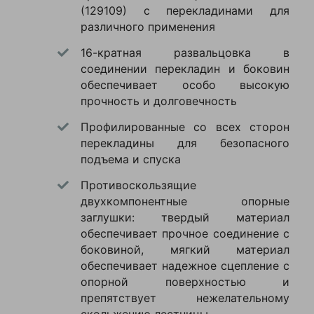
(129109) с перекладинами для
Цена показалась
Рабочая
4400
различного применения
адекватной для такого
высота
мм
качества. За свои
16-кратная развальцовка в
деньги получаешь
Максимальная
150
соединении перекладин и боковин
нагрузка
кг
надежную лестницу,
обеспечивает особо высокую
которая не шатается и
прочность и долговечность
360
Ширина
мм
не скрипит. Ступени
Профилированные со всех сторон
широкие, стоять удобно.
5.8
перекладины для безопасного
Вес
Сложить легко,
кг
подъема и спуска
фиксаторы работают
четко. В хозяйстве вещь
Противоскользящие
незаменимая — и
двухкомпонентные опорные
лампочку поменять, и
приставная
заглушки: твердый материал
Тип
лестница
до полки добраться.
обеспечивает прочное соединение с
Доставка быстрая, все
боковиной, мягкий материал
бытовое,
Назначение
упаковано хорошо, без
промышленное
обеспечивает надежное сцепление с
опорной поверхностью и
повреждений. Короче,
Количество
препятствует нежелательному
12
покупкой очень
ступеней