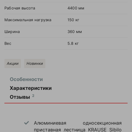
Рабочая высота
4400 мм
Максимальная нагрузка
150 кг
Ширина
360 мм
Вес
5.8 кг
Акции
Новинки
Особенности
Характеристики
Долго выбирал
2
Отзывы
между разными
вариантами,
3
Высота
550
остановился на
секции
мм
этой
Алюминиевая односекционная
3550
Общая высота
Моя оценка —
приставная лестница KRAUSE Sibilo
мм