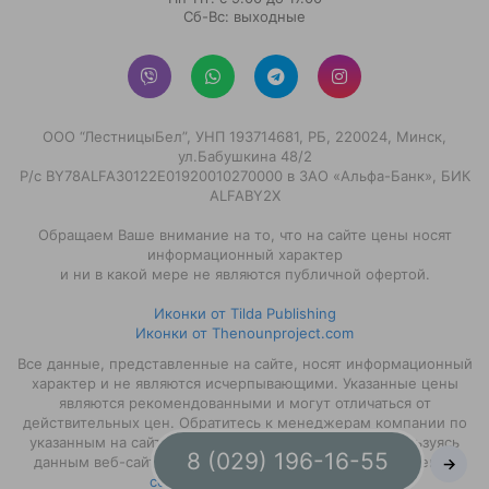
Сб-Вс: выходные
ООО “ЛестницыБел”, УНП 193714681, РБ, 220024, Минск,
ул.Бабушкина 48/2
Р/с BY78ALFA30122E01920010270000 в ЗАО «Альфа-Банк», БИК
ALFABY2X
Обращаем Ваше внимание на то, что на сайте цены носят
информационный характер
и ни в какой мере не являются публичной офертой.
Иконки от Tilda Publishing
Иконки от Thenounproject.com
Все данные, представленные на сайте, носят информационный
характер и не являются исчерпывающими. Указанные цены
являются рекомендованными и могут отличаться от
действительных цен. Обратитесь к менеджерам компании по
указанным на сайте контактам. Мы полагаем, что пользуясь
8 (029) 196-16-55
данным веб-сайтом, вы даёте своё согласие на получение
→
cookies
для данного сайта.