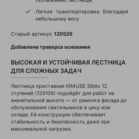
скольжению лестницы
доволен, соотношение
Материал
алюминий
цены и качества на
Легкая транспортировка благодаря
высоте. Советую всем,
небольшому весу
Количество
1
кто ищет практичный и
секций
недорогой вариант
Старый артикул:
120526
Верхняя
Нет
Дмитрий
площадка
Добавлена траверса основания​
Поручни
Нет
Двенадцать
ВЫСОКАЯ И УСТОЙЧИВАЯ ЛЕСТНИЦА
ступеней, высота
Цвет
серебристый
подъема около 3
ДЛЯ СЛОЖНЫХ ЗАДАЧ
Моя оценка —
Лестница приставная KRAUSE Sibilo 12
5 метров. Конструкция
ступеней (129109) подойдёт для работ на
жесткая, люфтов нет.
значительной высоте — от ремонта фасада до
Устойчивость проверил
обслуживания светильников в цеху или
на неровном полу — все
складе. Её конструкция обеспечивает
ок. Вес 8.5 кг, что
стабильность и безопасность даже при
удобно для переноски.
максимальной нагрузке.
Есть пластиковые