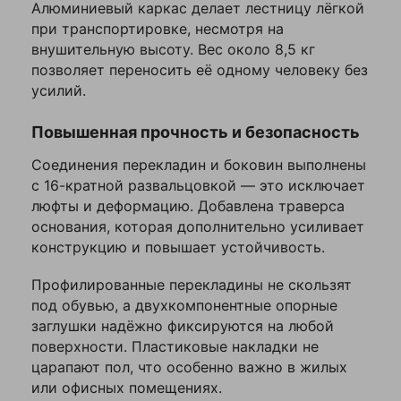
Алюминиевый каркас делает лестницу лёгкой
накладки, не царапают
при транспортировке, несмотря на
пол. В целом,
внушительную высоту. Вес около 8,5 кг
соответствует
позволяет переносить её одному человеку без
заявленным
усилий.
параметрам. Из мелких
недочетов —
Повышенная прочность и безопасность
пластиковые заглушки
на ножках сидят не
Соединения перекладин и боковин выполнены
очень плотно, но это не
с 16-кратной развальцовкой — это исключает
критично
люфты и деформацию. Добавлена траверса
основания, которая дополнительно усиливает
Алексей Николаевич
конструкцию и повышает устойчивость.
Профилированные перекладины не скользят
под обувью, а двухкомпонентные опорные
заглушки надёжно фиксируются на любой
Оставить
поверхности. Пластиковые накладки не
отзыв
царапают пол, что особенно важно в жилых
или офисных помещениях.