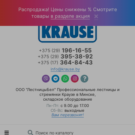
Войти
(0)
Распродажа! Цены снижены % Смотрите
товары
в разделе акция
196-16-55
+375 (29)
395-38-92
+375 (29)
364-84-43
+375 (17)
info@krause.by
ООО "ЛестницыБел" Профессиональные лестницы и
стремянки Краузе в Минске
,
складское оборудование
Пн-Пт:
с 9.00 до 17.00
Сб-Вс:
выходные
Вам перезвонят!