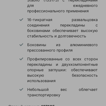
Stabilo (133175) с перекладинами
—
для ежедневного
профессионального применения
Ваше
16-тикратная развальцовка
имя
соединения перекладины с
—
боковинами обеспечивает высокую
стабильность и долговечность
Комментарий
Боковины из алюминиевого
прессованного профиля
Профилированные со всех сторон
перекладины и двухкомпонентные
опорные заглушки: обеспечивают
высокую безопасность
использования
Небольшой вес облегчает
Я согласен с
транспортировку
Политикой
конфиденциальности
данного сайта