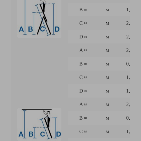
B
≈
м
1,20
C
≈
м
2,50
D
≈
м
2,40
A
≈
м
2,95
B
≈
м
0,95
C
≈
м
1,70
D
≈
м
1,60
A
≈
м
2,70
B
≈
м
0,70
C
≈
м
1,70