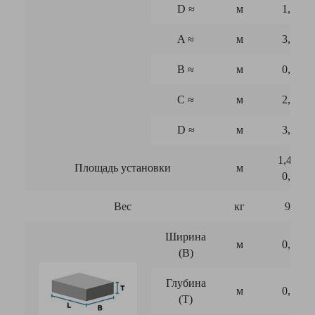
D
≈
м
1,65
A
≈
м
3,80
B
≈
м
0,95
C
≈
м
2,50
D
≈
м
3,80
1,45 x
Площадь установки
м
0,69
Вес
кг
9,0
Ширина
м
0,45
(B)
Глубина
м
0,17
(T)