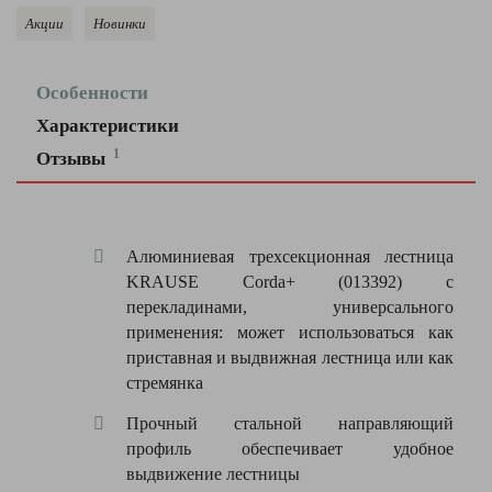
Акции
Новинки
Особенности
Характеристики
Доволен
1
Отзывы
качеством
изготовления
2
Высота
500
секции
мм
Моя оценка —
Алюминиевая трехсекционная лестница
5300
Для моих задач
Общая высота
KRAUSE Corda+ (013392) с
мм
высота и вес (для
перекладинами, универсального
меня очень
Рабочая
6200
применения: может использоваться как
высота
мм
важно)
приставная и выдвижная лестница или как
оптимальны,
стремянка
Максимальная
150
доволен
нагрузка
кг
Прочный стальной направляющий
выбором.
профиль обеспечивает удобное
430
Рекомендую!
Ширина
мм
выдвижение лестницы
Владимир К.