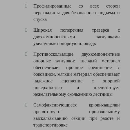
13.5
Профилированные со всех сторон
Вес
кг
перекладины для безопасного подъема и
спуска
Оставить
Широкая поперечная траверса с
Серия
Corda
двухкомпонентными заглушками
отзыв
увеличивает опорную площадь
лестница-
Тип
трансформер
Противоскользящие двухкомпонентные
Ваша
оценка
опорные заглушки: твердый материал
Назначение
промышленное
—
обеспечивает прочное соединение с
боковиной, мягкий материал обеспечивает
Количество
27
ступеней
надежное сцепление с опорной
Ваше
поверхностью и препятствует
имя
Материал
алюминий
—
нежелательному скольжению лестницы
Количество
3
Самофиксирующиеся крюки-защелки
секций
препятствуют произвольному
Комментарий
выскальзыванию секций при работе и
Двустороннее
Есть
восхождение
транспортировке