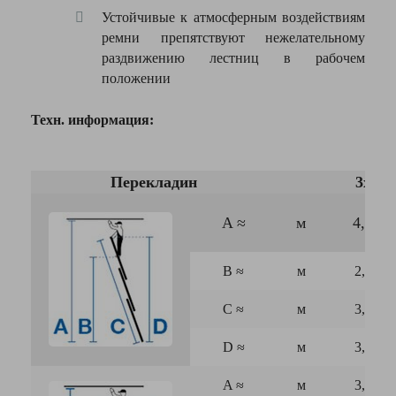
Верхняя
Устойчивые к атмосферным воздействиям
Нет
площадка
ремни препятствуют нежелательному
раздвижению лестниц в рабочем
Поручни
Нет
положении
Цвет
серебристый
Техн. информация:
Я согласен с
Политикой
конфиденциальности
Перекладин
3х6
данного сайта
A
≈
м
4,55
B
≈
м
2,55
C
≈
м
3,65
D
≈
м
3,45
A
≈
м
3,20