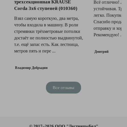
трехсекционная KRAUSE
Всё отлично! Ле
Corda 3x6 ступеней (010360)
устойчивая. Тра
легко. Покупкой 
Взял самую короткую, два метра,
Спасибо продавц
чтобы входила в машину. В роли
отправку и хоро
стремянки трёхметровые потолки
Рекомендую! ...
достаёт не полностью выдвинутой,
т.е. ещё запас есть. Как лестница,
метров пять и пере ...
Дмитрий
Владимир Добрыдин
Все отзывы
© 2017–2026 ООО "ЛестницыБел"