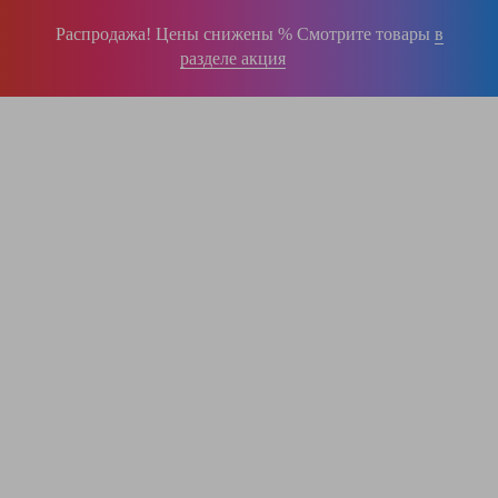
Распродажа! Цены снижены % Смотрите товары
в
разделе акция
196-16-55
+375 (29)
395-38-92
+375 (29)
364-84-43
+375 (17)
info@krause.by
ООО "ЛестницыБел" Профессиональные лестницы и стремянки Краузе в
Минске
,
складское оборудование
Пн-Пт:
с 9.00 до 17.00
Сб-Вс:
выходные
Вам перезвонят!