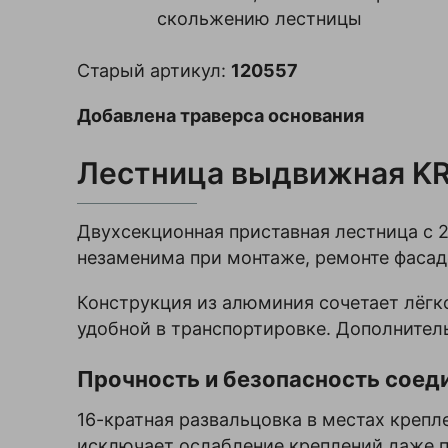
скольжению лестницы
Комментарий
Серия
Fabilo
Старый артикул:
120557
Тип
приставная
лестница
Добавлена траверса основания​
Назначение
промышленное
Лестница выдвижная KRA
Количество
24
ступеней
Материал
алюминий
Двухсекционная приставная лестница с 2
Я согласен с
Количество
2
незаменима при монтаже, ремонте фасад
секций
Политикой
конфиденциальности
Верхняя
Нет
Конструкция из алюминия сочетает лёгк
данного сайта
площадка
удобной в транспортировке. Дополнитель
Поручни
Нет
Цвет
серебристый
Прочность и безопасность соед
16-кратная развальцовка в местах крепл
исключает ослабление креплений даже п