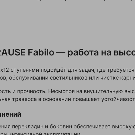
USE Fabilo — работа на выс
x12 ступенями подойдёт для задач, где требуется
ов, обслуживании светильников или чистке карни
ость и прочность. Несмотря на внушительную выс
ная траверса в основании повышает устойчивость
инений
ения перекладин и боковин обеспечивает высокую
ри интенсивной эксплуатации.