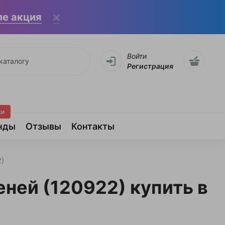
ле акция
Войти
Регистрация
жи
нды
Отзывы
Контакты
)
ней (120922) купить в