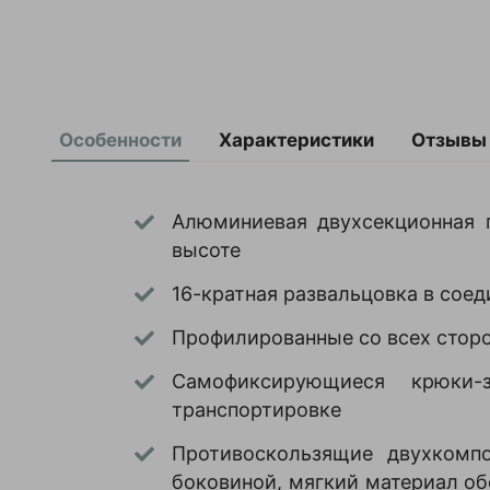
Особенности
Характеристики
Отзывы
Оставить
Алюминиевая двухсекционная п
отзыв
Общая
5850
высоте
высота
мм
Рабочая
Ваша
6850
16-кратная развальцовка в сое
высота
оценка
мм
—
Профилированные со всех сторо
Максимальная
150
нагрузка
кг
Самофиксирующиеся крюки-
Ширина
430
Ваше
транспортировке
мм
имя
Вес
13.1
—
Противоскользящие двухкомпо
кг
боковиной, мягкий материал об