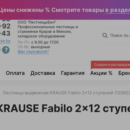
льные каталоги
Отзывы
Написать в Вайбер
Цены снижены % Смотрите товары
в разде
-55
ООО "ЛестницыБел"
-92
Профессиональные лестницы и
стремянки Краузе в Минске
,
-43
складское оборудование
use.by
Пн-Пт:
с 9.00 до 17.00
Сб-Вс:
выходные
Вам перезвонят!
Скидки и распрода
Оплата
Доставка
Гарантия
Акции %
Бре
Лестница выдвижная KRAUSE Fabilo 2x12 ступеней (120922
RAUSE Fabilo 2x12 ступе