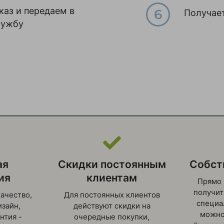
аз и передаем в
Получает
лужбу
ая
Скидки постоянным
Собст
ия
клиентам
Прямо 
получит
ачество,
Для постоянных клиентов
специа
зайн,
действуют скидки на
можно
нтия -
очередные покупки,