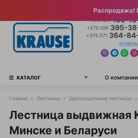
Главная страница
Специальные предложения
Официа
Распродажа! 
196-16
+375 (29)
395-38
+375 (29)
364-84
+375 (17)
info@kra
О компании
КАТАЛОГ
Главная
Лестницы
Двухсекционные лестницы
Лестница выдвижная K
Минске и Беларуси