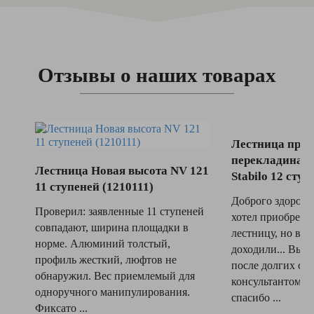
Отзывы о наших товарах
Лестница прис
перекладина
Лестница Новая высота NV 121
Stabilo 12 ступ
11 ступеней (1210111)
Доброго здоровья
Проверил: заявленные 11 ступеней
хотел приобрест
совпадают, ширина площадки в
лестницу, но всё
норме. Алюминий толстый,
доходили... Выбр
профиль жесткий, люфтов не
после долгих сов
обнаружил. Вес приемлемый для
консультантом, з
одноручного манипулирования.
спасибо ...
Фиксато ...