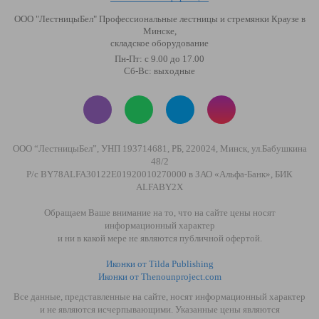
ООО "ЛестницыБел" Профессиональные лестницы и стремянки Краузе в
Минске
,
складское оборудование
Пн-Пт: с 9.00 до 17.00
Сб-Вс: выходные
ООО “ЛестницыБел”, УНП 193714681, РБ, 220024, Минск, ул.Бабушкина
48/2
Р/с BY78ALFA30122E01920010270000 в ЗАО «Альфа-Банк», БИК
ALFABY2X
Обращаем Ваше внимание на то, что на сайте цены носят
информационный характер
и ни в какой мере не являются публичной офертой.
Иконки от Tilda Publishing
Иконки от Thenounproject.com
Все данные, представленные на сайте, носят информационный характер
и не являются исчерпывающими. Указанные цены являются