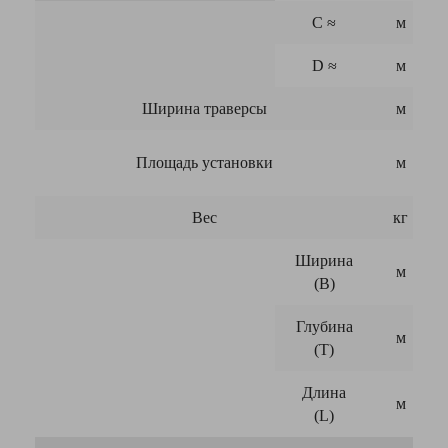
C
≈
м
D
≈
м
Ширина траверсы
м
Площадь установки
м
Вес
кг
Ширина
м
(B)
Глубина
м
(T)
Длина
м
(L)