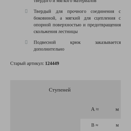
твердого и мягкого материалов
Твердый для прочного соединения с
боковиной, а мягкий для сцепления с
опорной поверхностью и предотвращения
скольжения лестницы
Подвесной крюк заказывается
Я согласен с
дополнительно
Политикой
конфиденциальности
данного сайта
Старый артикул:
124449
Ступеней
A
≈
м
B
≈
м