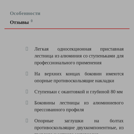
Особенности
0
Отзывы
Оставить
отзыв
Легкая односекционная приставная
Ваша
лестница из алюминия со ступеньками для
оценка
профессионального применения
—
На верхних концах боковин имеются
опорные противоскользящие накладки
Ваше
имя
Ступеньки с окантовкой и глубиной 80 мм
—
Боковины лестницы из алюминиевого
прессованного профиля
Комментарий
Опорные заглушки на болтах
противоскользящие двухкомпонентные, из