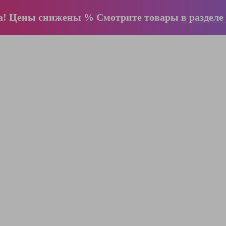
а! Цены снижены % Смотрите товары
в разделе
ООО "ЛестницыБел" Профессиональные
лестницы и стремянки Краузе в Минске
,
складское оборудование
Пн-Пт:
с 9.00 до 17.00
Сб-Вс:
выходные
Вам перезвонят!