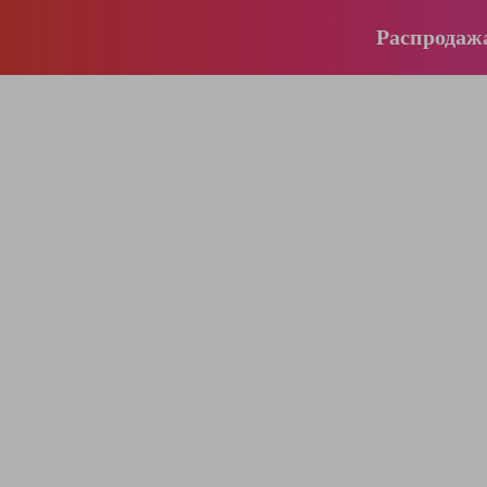
Распродаж
196-16-55
+375 (29)
395-38-92
+375 (29)
364-84-43
+375 (17)
info@krause.by