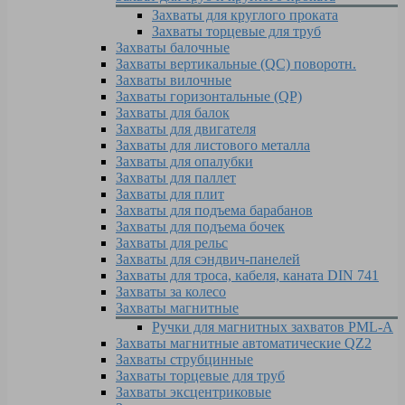
Захваты для круглого проката
Захваты торцевые для труб
Захваты балочные
Захваты вертикальные (QC) поворотн.
Захваты вилочные
Захваты горизонтальные (QP)
Захваты для балок
Захваты для двигателя
Захваты для листового металла
Захваты для опалубки
Захваты для паллет
Захваты для плит
Захваты для подъема барабанов
Захваты для подъема бочек
Захваты для рельс
Захваты для сэндвич-панелей
Захваты для троса, кабеля, каната DIN 741
Захваты за колесо
Захваты магнитные
Ручки для магнитных захватов PML-A
Захваты магнитные автоматические QZ2
Захваты струбцинные
Захваты торцевые для труб
Захваты эксцентриковые