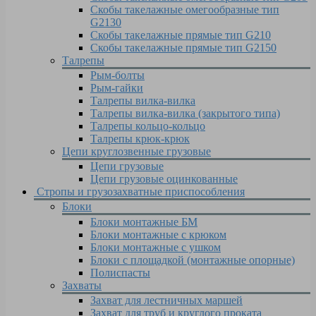
Скобы такелажные омегообразные тип
G2130
Скобы такелажные прямые тип G210
Скобы такелажные прямые тип G2150
Талрепы
Рым-болты
Рым-гайки
Талрепы вилка-вилка
Талрепы вилка-вилка (закрытого типа)
Талрепы кольцо-кольцо
Талрепы крюк-крюк
Цепи круглозвенные грузовые
Цепи грузовые
Цепи грузовые оцинкованные
Стропы и грузозахватные приспособления
Блоки
Блоки монтажные БМ
Блоки монтажные с крюком
Блоки монтажные с ушком
Блоки с площадкой (монтажные опорные)
Полиспасты
Захваты
Захват для лестничных маршей
Захват для труб и круглого проката