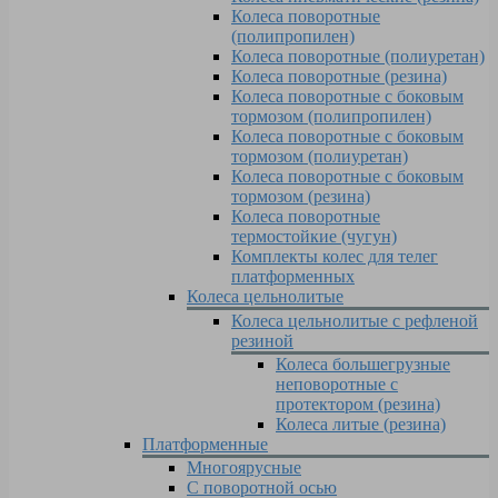
Колеса поворотные
(полипропилен)
Колеса поворотные (полиуретан)
Колеса поворотные (резина)
Колеса поворотные c боковым
тормозом (полипропилен)
Колеса поворотные c боковым
тормозом (полиуретан)
Колеса поворотные c боковым
тормозом (резина)
Колеса поворотные
термостойкие (чугун)
Комплекты колес для телег
платформенных
Колеса цельнолитые
Колеса цельнолитые с рефленой
резиной
Колеса большегрузные
неповоротные с
протектором (резина)
Колеса литые (резина)
Платформенные
Многоярусные
С поворотной осью