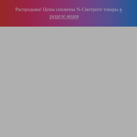
Распродажа! Цены снижены % Смотрите товары
в
разделе акция
196-16-55
+375 (29)
395-38-92
+375 (29)
364-84-43
+375 (17)
info@krause.by
ООО "ЛестницыБел" Профессиональные лестницы и стремянки Краузе в
Минске
,
складское оборудование
Пн-Пт:
с 9.00 до 17.00
Сб-Вс:
выходные
Вам перезвонят!