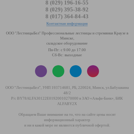
8 (029) 196-16-55
8 (029) 395-38-92
8 (017) 364-84-43
Контактная информация
ООО "ЛестницыБел" Профессиональные лестницы и стремянки Краузе в
Минске
,
складское оборудование
Пн-Пт: с 9.00 до 17.00
Сб-Вс: выходные
ООО “ЛестницыБел”, УНП 193714681, РБ, 220024, Минск, ул.Бабушкина
48/2
Р/с BY78ALFA30122E01920010270000 в ЗАО «Альфа-Банк», БИК
ALFABY2X
Обращаем Ваше внимание на то, что на сайте цены носят
информационный характер
и ни в какой мере не являются публичной офертой.