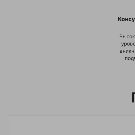
Консу
Высок
урове
вникн
под