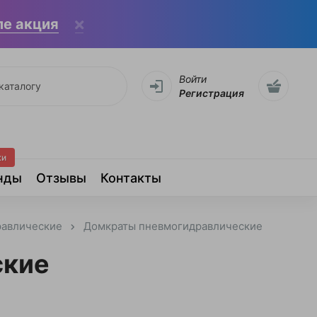
ле акция
Войти
Регистрация
жи
нды
Отзывы
Контакты
равлические
Домкраты пневмогидравлические
ские