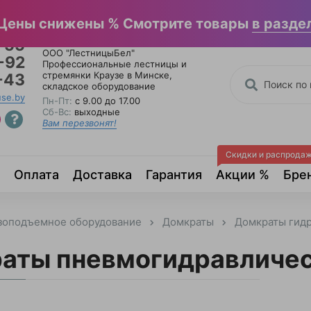
льные каталоги
Отзывы
Написать в Вайбер
Цены снижены % Смотрите товары
в разде
-55
ООО "ЛестницыБел"
-92
Профессиональные лестницы и
стремянки Краузе в Минске
,
-43
складское оборудование
use.by
Пн-Пт:
с 9.00 до 17.00
Сб-Вс:
выходные
Вам перезвонят!
Скидки и распрода
Оплата
Доставка
Гарантия
Акции %
Бре
зоподъемное оборудование
Домкраты
Домкраты гид
аты пневмогидравличе