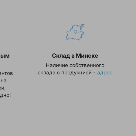
ным
Склад в Минске
Наличие собственного
склада с продукцией -
адрес
ентов
 на
и,
дно!