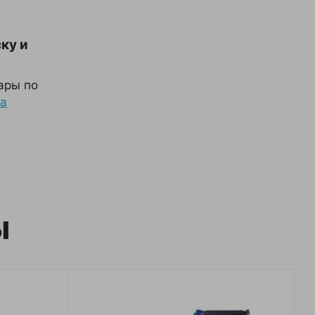
ку и
ары по
ка
ы