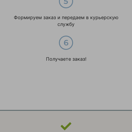
Рекомендую
Сергей
Формируем заказ и передаем в курьерскую
службу
Оставить
отзыв
Получаете заказ!
Ваша
оценка
—
Ваше
имя
—