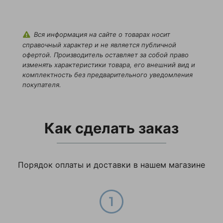
могу с уверенностью
сказать: это лучшая
покупка за последнее
Вся информация на сайте о товарах носит
время. Она компактно
справочный характер и не является публичной
складывается и
офертой. Производитель оставляет за собой право
изменять характеристики товара, его внешний вид и
убирается в кладовку,
комплектность без предварительного уведомления
не занимая много
покупателя.
места. Даже жена,
которая сначала
скептически отнеслась к
Как сделать заказ
моему приобретению,
теперь сама просит
достать лестницу, чтобы
достать что-то с
Порядок оплаты и доставки в нашем магазине
верхних полок.
Отдельное спасибо
продавцам за быструю
доставку и помощь с
выбором — подсказали