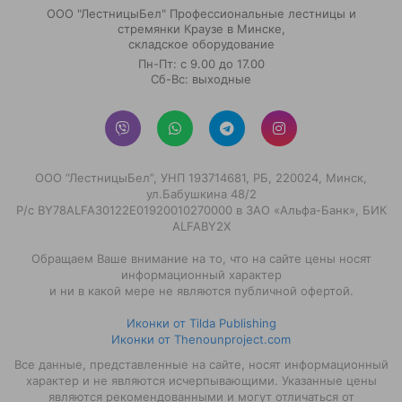
ООО "ЛестницыБел" Профессиональные лестницы и
стремянки Краузе в Минске
,
складское оборудование
Пн-Пт: с 9.00 до 17.00
Сб-Вс: выходные
ООО “ЛестницыБел”, УНП 193714681, РБ, 220024, Минск,
ул.Бабушкина 48/2
Р/с BY78ALFA30122E01920010270000 в ЗАО «Альфа-Банк», БИК
ALFABY2X
Обращаем Ваше внимание на то, что на сайте цены носят
информационный характер
и ни в какой мере не являются публичной офертой.
Иконки от Tilda Publishing
Иконки от Thenounproject.com
Все данные, представленные на сайте, носят информационный
характер и не являются исчерпывающими. Указанные цены
являются рекомендованными и могут отличаться от