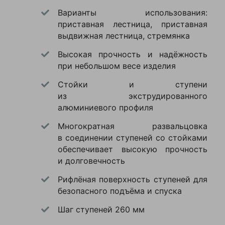
лестницу, сразу
Общая
3440
Варианты использования:
обратил внимание
высота
мм
приставная лестница, приставная
на то, как легко и
выдвижная лестница, стремянка
Рабочая
4670
плавно
высота
мм
раскладываются
Высокая прочность и надёжность
секции
при небольшом весе изделия
330
Ширина
мм
Моя оценка —
Стойки и ступени
6.4
Металл приятный на
из экструдированного
Вес
кг
ощупь, никаких
алюминиевого профиля
заусенцев, все стыки
Многократная развальцовка
подогнаны идеально. Я
в соединении ступеней со стойками
сразу же проверил ее
лестница-
обеспечивает высокую прочность
Тип
на небольшой высоте —
стремянка
и долговечность
подкрутить светильник
бытовое,
Назначение
Рифлёная поверхность ступеней для
в прихожей. Ступени
промышленное
безопасного подъёма и спуска
широкие, стоять
Количество
уверенно, не скользят.
16
Шаг ступеней 260 мм
ступеней
Через неделю