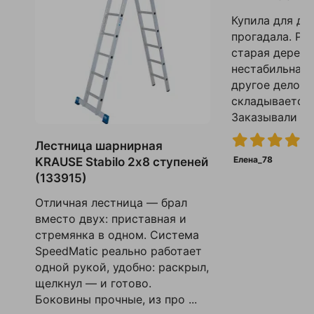
Купила для до
прогадала. Ра
старая деревя
нестабильная.
другое дело: л
складывается,
Заказывали с д
Лестница шарнирная
Елена_78
KRAUSE Stabilo 2х8 ступеней
(133915)
Отличная лестница — брал
вместо двух: приставная и
стремянка в одном. Система
SpeedMatic реально работает
одной рукой, удобно: раскрыл,
щелкнул — и готово.
Боковины прочные, из про ...