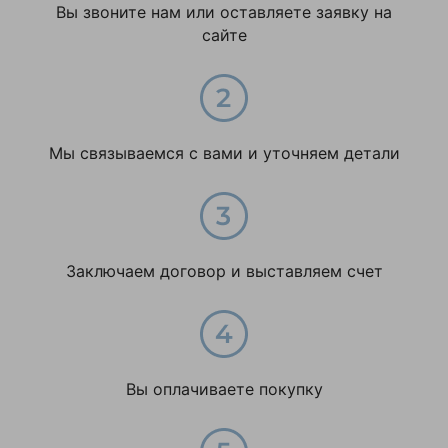
Вы звоните нам или оставляете заявку на
оптимальную высоту
сайте
для наших потолков.
Оригинал, новый, все
пломбы на месте. В
общем, рекомендую
всем, кто ценит
Мы связываемся с вами и уточняем детали
надежность и удобство
Алексей
Купил для дома
Заключаем договор и выставляем счет
Моя оценка —
Очень удобная и
надежная. Собирается
за минуту. Ступени
нескользящие.
Вы оплачиваете покупку
Доставка быстрая,
упаковано отлично.