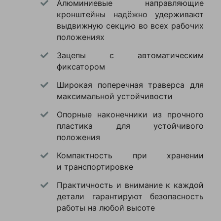
активного
Алюминиевые направляющие
Материал
алюминий
кронштейны надёжно удерживают
использования (красил
Количество
выдвижную секцию во всех рабочих
потолок в гостиной,
2
секций
положениях
доставал вещи с
антресолей) заметил,
Двустороннее
Зацепы с автоматическим
Есть
восхождение
что механизм фиксации
фиксатором
работает как часы —
Верхняя
Нет
Широкая поперечная траверса для
нигде ничего не люфтит,
площадка
максимальной устойчивости
не скрипит. Очень
Поручни
Нет
порадовало, что
Опорные наконечники из прочного
лестница не царапает
пластика для устойчивого
пол — резиновые
положения
накладки на ножках
Компактность при хранении
держат отлично. Спустя
и транспортировке
месяц, когда я уже
переделал кучу дел по
Практичность и внимание к каждой
дому (от замены
детали гарантируют безопасность
лампочек до мытья
работы на любой высоте
окон на втором этаже),