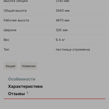
Высота секции
2140 мм
Общая высота
3440 мм
Рабочая высота
4670 мм
Ширина
330 мм
Вес
6.4 кг
Тип
лестница-стремянка
Акции
Новинки
Особенности
Характеристики
В первый день,
2
Отзывы
когда я только
распаковал и
Высота
2140
секции
мм
собрал эту