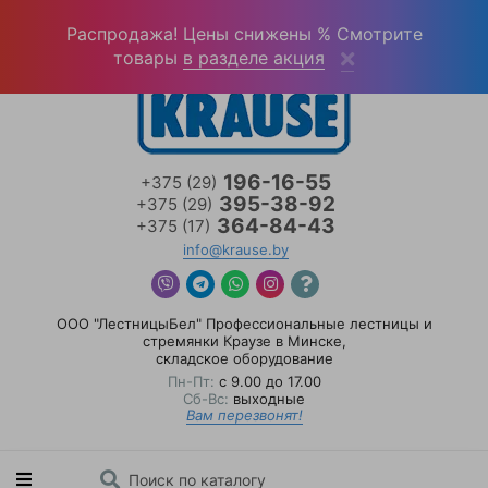
Войти
(0)
Распродажа! Цены снижены % Смотрите
товары
в разделе акция
196-16-55
+375 (29)
395-38-92
+375 (29)
364-84-43
+375 (17)
info@krause.by
ООО "ЛестницыБел" Профессиональные лестницы и
стремянки Краузе в Минске
,
складское оборудование
Пн-Пт:
с 9.00 до 17.00
Сб-Вс:
выходные
Вам перезвонят!