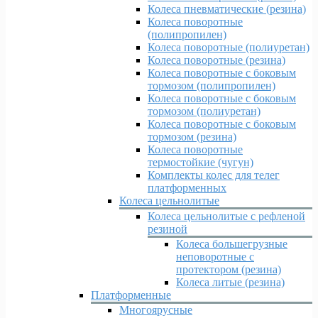
Колеса пневматические (резина)
Колеса поворотные
(полипропилен)
Колеса поворотные (полиуретан)
Колеса поворотные (резина)
Колеса поворотные c боковым
тормозом (полипропилен)
Колеса поворотные c боковым
тормозом (полиуретан)
Колеса поворотные c боковым
тормозом (резина)
Колеса поворотные
термостойкие (чугун)
Комплекты колес для телег
платформенных
Колеса цельнолитые
Колеса цельнолитые с рефленой
резиной
Колеса большегрузные
неповоротные с
протектором (резина)
Колеса литые (резина)
Платформенные
Многоярусные