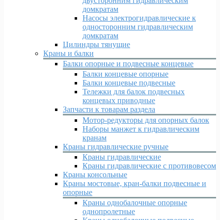
двусторонним гидравлическим
домкратам
Насосы электрогидравлические к
односторонним гидравлическим
домкратам
Цилиндры тянущие
Краны и балки
Балки опорные и подвесные концевые
Балки концевые опорные
Балки концевые подвесные
Тележки для балок подвесных
концевых приводные
Запчасти к товарам раздела
Мотор-редукторы для опорных балок
Наборы манжет к гидравлическим
кранам
Краны гидравлические ручные
Краны гидравлические
Краны гидравлические с противовесом
Краны консольные
Краны мостовые, кран-балки подвесные и
опорные
Краны однобалочные опорные
однопролетные