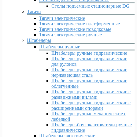
Столы подъемные стационарные DG
Тягачи
Тягачи электрические
Тягачи электрические платформенные
Тягачи электрические поводковые
Тягачи электрические ручные
Штабелеры
Штабелеры ручные
Штабелеры ручные гидравлические
Штабелеры ручные гидравлические
для рулонов
Штабелеры ручные гидравлические
нержавеющая сталь
Штабелеры ручные гидравлические
облегченные
Штабелеры ручные гидравлические с
раздвижными вилами
Штабелеры ручные гидравлические с
расширенными опорами
Штабелеры ручные механические с
лебедкой
Штабелеры-бочкокантователи ручные
гидравлические
Штабелеры электрические