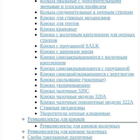
Кольца овальные с дополнительными
звеньями и плоским профилем
Кольца соединительные к цепным стропам
Крюки для стяжных механизмов
Крюки для тентов
Крюки крановые
Крюки с вилочным креплением для цепных
стропов
Крюки с проушиной SALK
Крюки с широким зевом
Крюки самозакрывающиеся с вилочным
креплением
Крюки самозакрывающиеся с проушиной
Крюки самозащёлкивающиеся с вертлюгом
Крюки скользящие (чокерные)
Крюки укорачивающие
Крюки чалочные 320C
Крюки чалочные модели 320А
Крюки чалочные поворотные модели 322А
Стяжные механизмы
Укоротители цепные клешневые
Ремкомплекты для крюков
Ремкомплекты для крюков вилочных
Ремкомплекты для крюков чалочных
Скобы такелажные различные