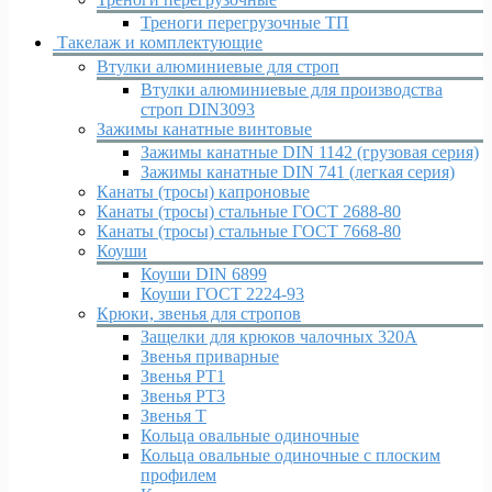
Треноги перегрузочные ТП
Такелаж и комплектующие
Втулки алюминиевые для строп
Втулки алюминиевые для производства
строп DIN3093
Зажимы канатные винтовые
Зажимы канатные DIN 1142 (грузовая серия)
Зажимы канатные DIN 741 (легкая серия)
Канаты (тросы) капроновые
Канаты (тросы) стальные ГОСТ 2688-80
Канаты (тросы) стальные ГОСТ 7668-80
Коуши
Коуши DIN 6899
Коуши ГОСТ 2224-93
Крюки, звенья для стропов
Защелки для крюков чалочных 320А
Звенья приварные
Звенья РТ1
Звенья РТ3
Звенья Т
Кольца овальные одиночные
Кольца овальные одиночные c плоским
профилем