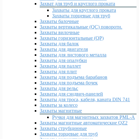
Захват для труб и круглого проката
Захваты для круглого проката
Захваты торцевые для труб
Захваты балочные
Захваты вертикальные (QC) поворотн.
Захваты вилочные
Захваты горизонтальные (QP)
Захваты для балок
Захваты для двигателя
Захваты для листового металла
Захваты для опалубки
Захваты для паллет
Захваты для плит
Захваты для подъема барабанов
Захваты для подъема бочек
Захваты для рельс
Захваты для сэндвич-панелей
Захваты для троса, кабеля, каната DIN 741
Захваты за колесо
Захваты магнитные
Ручки для магнитных захватов PML-A
Захваты магнитные автоматические QZ2
Захваты струбцинные
Захваты торцевые для труб