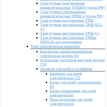
Тали ручные передвижные
взрывобезопасные ТРШБУп (пр-ва РФ)
Тали ручные стационарные
взрывобезопасные ТРШСп (пр-ва РФ)
Тали ручные шестеренные ТРШ
Тали ручные шестеренные ТРШ (622-
A)
Тали ручные шестеренные ТРШ (С)
Тали ручные шестеренные ТРШш
(HSH-D) под шуруповёрт
Тали электрические канатные
Болгарские взрывозащищенные
электротали модели ВT
Болгарские электрические тали модели
T10
Запчасти для талей и тельферов
Барабаны для талей
электрических CD
Блоки для талей электрических
РА
Блоки управления для талей
электрических
Валы редуктора для талей
электрических