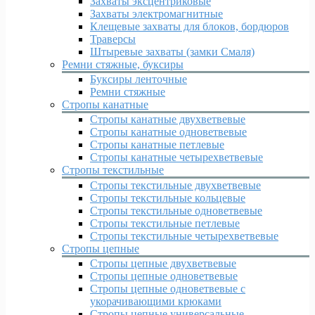
Захваты эксцентриковые
Захваты электромагнитные
Клещевые захваты для блоков, бордюров
Траверсы
Штыревые захваты (замки Смаля)
Ремни стяжные, буксиры
Буксиры ленточные
Ремни стяжные
Стропы канатные
Стропы канатные двухветвевые
Стропы канатные одноветвевые
Стропы канатные петлевые
Стропы канатные четырехветвевые
Стропы текстильные
Стропы текстильные двухветвевые
Стропы текстильные кольцевые
Стропы текстильные одноветвевые
Стропы текстильные петлевые
Стропы текстильные четырехветвевые
Стропы цепные
Стропы цепные двухветвевые
Стропы цепные одноветвевые
Стропы цепные одноветвевые с
укорачивающими крюками
Стропы цепные универсальные