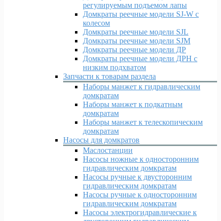
регулируемым подъемом лапы
Домкраты реечные модели SJ-W c
колесом
Домкраты реечные модели SJL
Домкраты реечные модели SJM
Домкраты реечные модели ДР
Домкраты реечные модели ДРН с
низким подхватом
Запчасти к товарам раздела
Наборы манжет к гидравлическим
домкратам
Наборы манжет к подкатным
домкратам
Наборы манжет к телескопическим
домкратам
Насосы для домкратов
Маслостанции
Насосы ножные к односторонним
гидравлическим домкратам
Насосы ручные к двусторонним
гидравлическим домкратам
Насосы ручные к односторонним
гидравлическим домкратам
Насосы электрогидравлические к