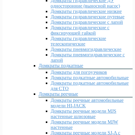
Домкраты гидравлические ДУ
односторонние (выносной насос)
Домкраты гидравлические низкие
Домкраты гидравлические путевые
Домкраты гидравлические с лапой
Домкраты гидравлические с
фиксирующей гайкой
Домкраты гидравлические
телескопические
Домкраты пневмогидравлические
Домкраты пневмогидравлические с
лапой
Домкраты подкатные
Домкраты для погрузчиков
Домкраты подкатные автомобильные
Домкраты подкатные автомобильные
для СТО
Домкраты реечные
Домкраты реечные автомобильные
модели HI-JACK
Домкраты реечные модели MJS
настенные шлюзовые
Домкраты реечные модели MJW
настенные
Домкраты реечные модели SJ-A с