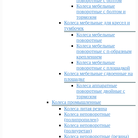
поворотные с болтом
Колеса мебельные
поворотные с болтом и
тормозом
Колеса мебельные для кресел и
тумбочек
Колеса мебельные
поворотные
Колеса мебельные
поворотные с п-образным
креплением
Колеса мебельные
поворотные с площадкой
Колеса мебельные сдвоенные на
площадке
Колеса аппаратные
поворотные двойные с
тормозом
Колеса промышленные
Колеса литая резина
Колеса неповоротные
(полипропилен)
Колеса неповоротные
(полиуретан)
Колеса неповоротные (резина)