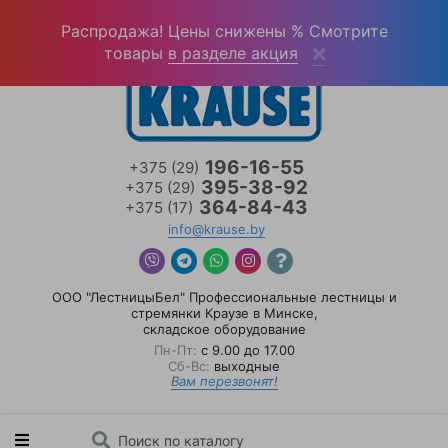
Войти
(0)
Распродажа! Цены снижены % Смотрите
товары
в разделе акция
196-16-55
+375 (29)
395-38-92
+375 (29)
364-84-43
+375 (17)
info@krause.by
ООО "ЛестницыБел" Профессиональные лестницы и
стремянки Краузе в Минске
,
складское оборудование
Пн-Пт:
с 9.00 до 17.00
Сб-Вс:
выходные
Вам перезвонят!