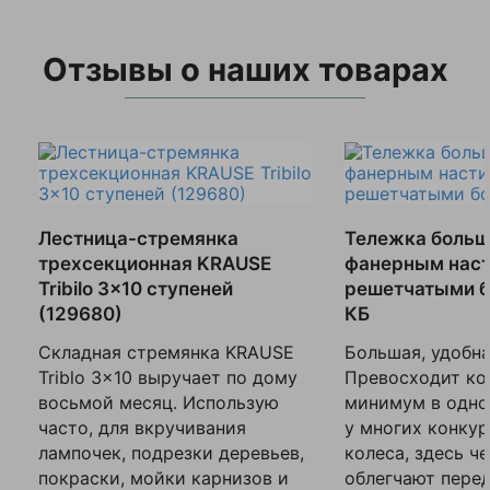
Отзывы о наших товарах
Лестница-стремянка
Тележка больш
трехсекционная KRAUSE
фанерным наст
Tribilo 3x10 ступеней
решетчатыми б
(129680)
КБ
Складная стремянка KRAUSE
Большая, удобна
Triblo 3x10 выручает по дому
Превосходит ко
восьмой месяц. Использую
минимум в одно
часто, для вкручивания
у многих конкур
лампочек, подрезки деревьев,
колеса, здесь ч
покраски, мойки карнизов и
облегчают пере