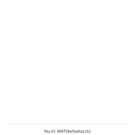
Ray ID:
068f58a5ba6a2cb2