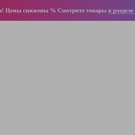
а! Цены снижены % Смотрите товары
в разделе
ООО "ЛестницыБел" Профессиональные
лестницы и стремянки Краузе в Минске
,
складское оборудование
Пн-Пт:
с 9.00 до 17.00
Сб-Вс:
выходные
Вам перезвонят!