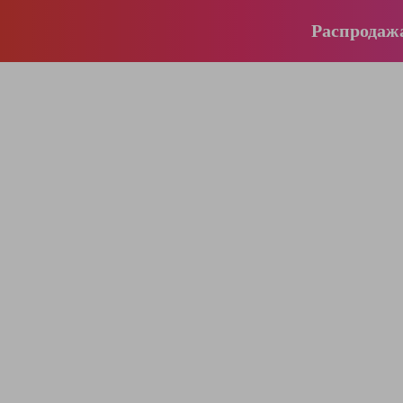
Распродаж
196-16-55
+375 (29)
395-38-92
+375 (29)
364-84-43
+375 (17)
info@krause.by