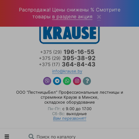
Войти
(0)
Распродажа! Цены снижены % Смотрите
товары
в разделе акция
196-16-55
+375 (29)
395-38-92
+375 (29)
364-84-43
+375 (17)
info@krause.by
ООО "ЛестницыБел" Профессиональные лестницы и
стремянки Краузе в Минске
,
складское оборудование
Пн-Пт:
с 9.00 до 17.00
Сб-Вс:
выходные
Вам перезвонят!