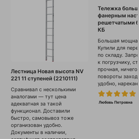
Тележка больш
фанерным наст
решетчатыми б
КБ
Большая мощная
Купили для пере
по складу. Запр
к погрузчику, с
прочная, ничего
Лестница Новая высота NV
повороты заход
221 11 ступеней (2210111)
удобно, нарекани
Сравнивал с несколькими
аналогами — тут цена
Любовь Петровна
адекватная за такой
функционал. Доставили
быстро, самовывоз тоже
организован удобно.
Документы в наличии,