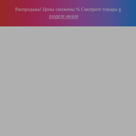
Распродажа! Цены снижены % Смотрите товары
в
разделе акция
196-16-55
+375 (29)
395-38-92
+375 (29)
364-84-43
+375 (17)
info@krause.by
ООО "ЛестницыБел" Профессиональные лестницы и стремянки Краузе в
Минске
,
складское оборудование
Пн-Пт:
с 9.00 до 17.00
Сб-Вс:
выходные
Вам перезвонят!