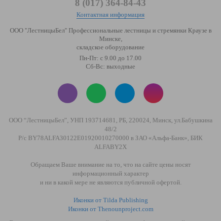
8 (017) 364-84-43
Контактная информация
ООО "ЛестницыБел" Профессиональные лестницы и стремянки Краузе в
Минске
,
складское оборудование
Пн-Пт: с 9.00 до 17.00
Сб-Вс: выходные
ООО “ЛестницыБел”, УНП 193714681, РБ, 220024, Минск, ул.Бабушкина
48/2
Р/с BY78ALFA30122E01920010270000 в ЗАО «Альфа-Банк», БИК
ALFABY2X
Обращаем Ваше внимание на то, что на сайте цены носят
информационный характер
и ни в какой мере не являются публичной офертой.
Иконки от Tilda Publishing
Иконки от Thenounproject.com