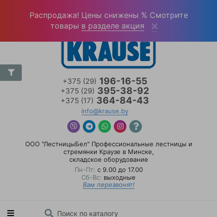
Войти
(0)
Распродажа! Цены снижены % Смотрите
товары
в разделе акция
196-16-55
+375 (29)
395-38-92
+375 (29)
364-84-43
+375 (17)
info@krause.by
ООО "ЛестницыБел" Профессиональные лестницы и
стремянки Краузе в Минске
,
складское оборудование
Пн-Пт:
с 9.00 до 17.00
Сб-Вс:
выходные
Вам перезвонят!