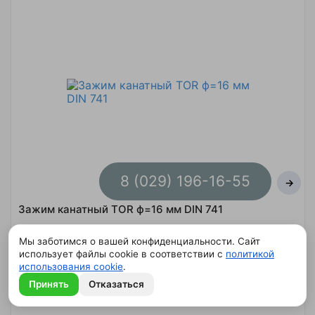
8 (029) 196-16-55
→
Зажим канатный TOR ф=16 мм DIN 741
Мы заботимся о вашей конфиденциальности. Сайт
Уточните цену
использует файлы cookie в соответствии с
политикой
использования cookie
.
Принять
Отказаться
Быстрый заказ
В корзину