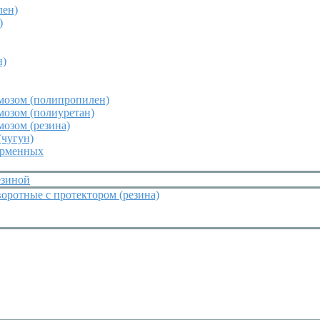
лен)
)
н)
мозом (полипропилен)
мозом (полиуретан)
мозом (резина)
(чугун)
орменных
езиной
оротные с протектором (резина)