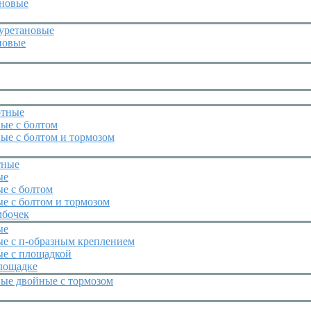
иновые
уретановые
новые
отные
ые с болтом
ые с болтом и тормозом
тные
ые
е с болтом
е с болтом и тормозом
мбочек
ые
ые с п-образным креплением
ые с площадкой
лощадке
ные двойные с тормозом