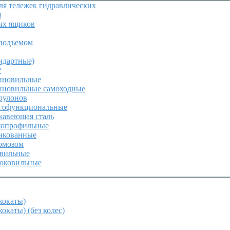
я тележек гидравлических
я
ых ящиков
подъемом
ндартные)
P
инновильные
инновильные самоходные
 рулонов
огофункциональные
жавеющая сталь
зкопрофильные
инкованные
ормозом
овильные
роковильные
кокаты)
окаты) (без колес)