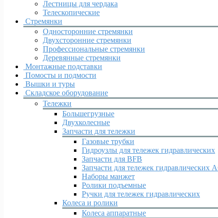
Лестницы для чердака
Телескопические
Стремянки
Односторонние стремянки
Двухсторонние стремянки
Профессиональные стремянки
Деревянные стремянки
Монтажные подставки
Помосты и подмости
Вышки и туры
Складское оборудование
Тележки
Большегрузные
Двухколесные
Запчасти для тележки
Газовые трубки
Гидроузлы для тележек гидравлических
Запчасти для BFB
Запчасти для тележек гидравлических 
Наборы манжет
Ролики подъемные
Ручки для тележек гидравлических
Колеса и ролики
Колеса аппаратные