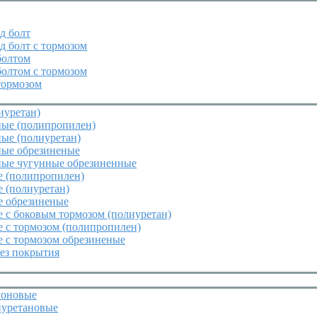
д болт
д болт с тормозом
болтом
болтом с тормозом
тормозом
иуретан)
ные (полипропилен)
ые (полиуретан)
ные обрезиненые
ные чугунные обрезиненные
е (полипропилен)
 (полиуретан)
е обрезиненые
 с боковым тормозом (полиуретан)
 с тормозом (полипропилен)
 с тормозом обрезиненые
ез покрытия
лоновые
иуретановые