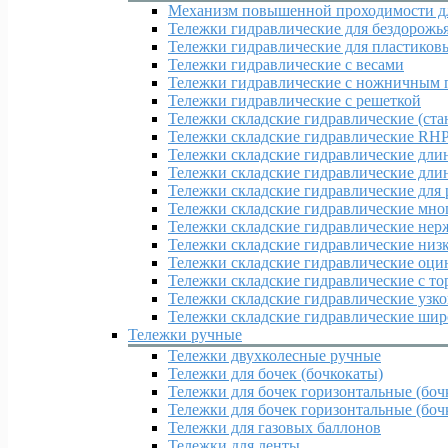
Механизм повышенной проходимости дл
Тележки гидравлические для бездорожь
Тележки гидравлические для пластиков
Тележки гидравлические с весами
Тележки гидравлические с ножничным 
Тележки гидравлические с решеткой
Тележки складские гидравлические (ста
Тележки складские гидравлические RH
Тележки складские гидравлические дл
Тележки складские гидравлические дл
Тележки складские гидравлические для
Тележки складские гидравлические мн
Тележки складские гидравлические нер
Тележки складские гидравлические ни
Тележки складские гидравлические оц
Тележки складские гидравлические с т
Тележки складские гидравлические узк
Тележки складские гидравлические ши
Тележки ручные
Тележки двухколесные ручные
Тележки для бочек (бочкокаты)
Тележки для бочек горизонтальные (боч
Тележки для бочек горизонтальные (бочк
Тележки для газовых баллонов
Тележки для ленты