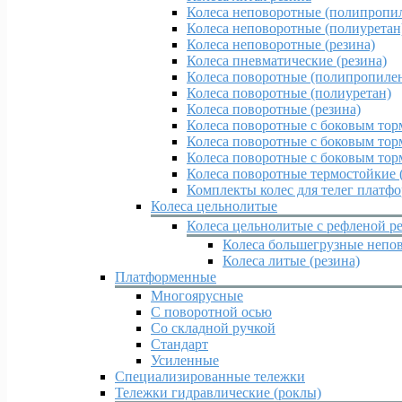
Колеса неповоротные (полипропи
Колеса неповоротные (полиуретан
Колеса неповоротные (резина)
Колеса пневматические (резина)
Колеса поворотные (полипропиле
Колеса поворотные (полиуретан)
Колеса поворотные (резина)
Колеса поворотные c боковым тор
Колеса поворотные c боковым тор
Колеса поворотные c боковым тор
Колеса поворотные термостойкие 
Комплекты колес для телег платф
Колеса цельнолитые
Колеса цельнолитые с рефленой р
Колеса большегрузные непов
Колеса литые (резина)
Платформенные
Многоярусные
С поворотной осью
Со складной ручкой
Стандарт
Усиленные
Специализированные тележки
Тележки гидравлические (роклы)