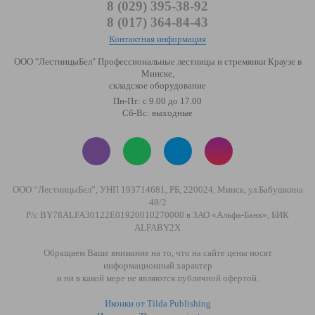
8 (029) 395-38-92
8 (017) 364-84-43
Контактная информация
ООО "ЛестницыБел" Профессиональные лестницы и стремянки Краузе в
Минске
,
складское оборудование
Пн-Пт: с 9.00 до 17.00
Сб-Вс: выходные
ООО “ЛестницыБел”, УНП 193714681, РБ, 220024, Минск, ул.Бабушкина
48/2
Р/с BY78ALFA30122E01920010270000 в ЗАО «Альфа-Банк», БИК
ALFABY2X
Обращаем Ваше внимание на то, что на сайте цены носят
информационный характер
и ни в какой мере не являются публичной офертой.
Иконки от Tilda Publishing