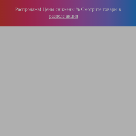
Распродажа! Цены снижены % Смотрите товары
в
разделе акция
196-16-55
+375 (29)
395-38-92
+375 (29)
364-84-43
+375 (17)
info@krause.by
ООО "ЛестницыБел" Профессиональные лестницы и стремянки Краузе в
Минске
,
складское оборудование
Пн-Пт:
с 9.00 до 17.00
Сб-Вс:
выходные
Вам перезвонят!