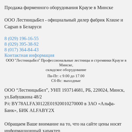
Продажа фирменного оборудования Краузе в Минске
ООО ЛестницыБел - официальный дилер фабрик Krause и
Cagsan в Беларуси
8 (029) 196-16-55
8 (029) 395-38-92
8 (017) 364-84-43
Контактная информация
ООО "ЛестницыБел" Профессиональные лестницы и стремянки Краузе в
Минске
,
складское оборудование
Пн-Пт: с 9.00 до 17.00
Сб-Вс: выходные
ООО “ЛестницыБел”, УНП 193714681, РБ, 220024, Минск,
ул.Бабушкина 48/2
Р/с BY78ALFA30122E01920010270000 в ЗАО «Альфа-
Банк», БИК ALFABY2X
Обращаем Ваше внимание на то, что на сайте цены носят
информационный характер