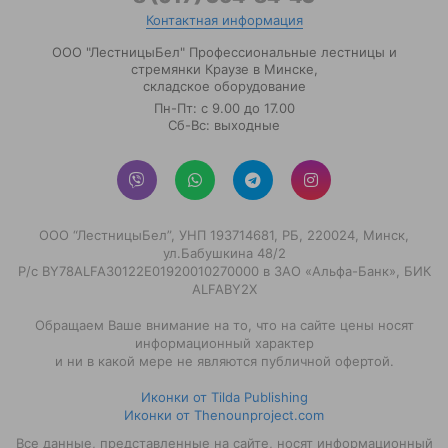
Контактная информация
ООО "ЛестницыБел" Профессиональные лестницы и
стремянки Краузе в Минске
,
складское оборудование
Пн-Пт: с 9.00 до 17.00
Сб-Вс: выходные
ООО “ЛестницыБел”, УНП 193714681, РБ, 220024, Минск,
ул.Бабушкина 48/2
Р/с BY78ALFA30122E01920010270000 в ЗАО «Альфа-Банк», БИК
ALFABY2X
Обращаем Ваше внимание на то, что на сайте цены носят
информационный характер
и ни в какой мере не являются публичной офертой.
Иконки от Tilda Publishing
Иконки от Thenounproject.com
Все данные, представленные на сайте, носят информационный