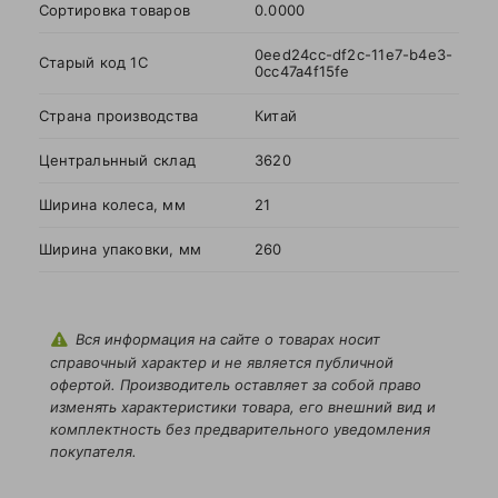
Сортировка товаров
0.0000
Политикой
конфиденциальности
0eed24cc-df2c-11e7-b4e3-
данного сайта
Старый код 1С
0cc47a4f15fe
Страна производства
Китай
Центральнный склад
3620
Ширина колеса, мм
21
Ширина упаковки, мм
260
Вся информация на сайте о товарах носит
справочный характер и не является публичной
офертой. Производитель оставляет за собой право
изменять характеристики товара, его внешний вид и
комплектность без предварительного уведомления
покупателя.