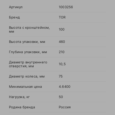
Ваша
Артикул
1003256
оценка
—
Бренд
TOR
Высота с кронштейном,
100
мм
Ваше
имя
Высота упаковки, мм
460
—
Глубина упаковки, мм
210
Комментарий
Диаметр внутреннего
10,5
отверстия, мм
Диаметр колеса, мм
75
Минимальная цена
4.6400
Нагрузка, кг
50
Родина бренда
Россия
Я согласен с