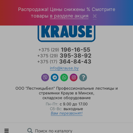
Войти
(0)
Распродажа! Цены снижены % Смотрите
товары
в разделе акция
196-16-55
+375 (29)
395-38-92
+375 (29)
364-84-43
+375 (17)
info@krause.by
ООО "ЛестницыБел" Профессиональные лестницы и
стремянки Краузе в Минске
,
складское оборудование
Пн-Пт:
с 9.00 до 17.00
Сб-Вс:
выходные
Вам перезвонят!