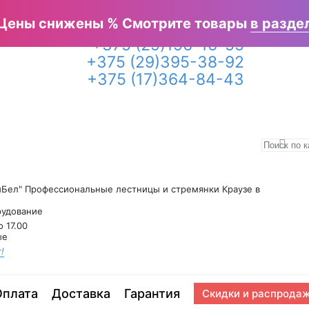
е каталоги
Отзывы
Написать в Вайбер
 Цены снижены % Смотрите товары
в разде
+375 (29)
196-16-55
+375 (29)
395-38-92
+375 (17)
364-84-43
Бел" Профессиональные лестницы и стремянки Краузе в
рудование
о 17.00
ые
!
Оплата
Доставка
Гарантия
Акции %
Бренд
Скидки и распрода