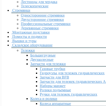
Лестницы для чердака
Телескопические
Стремянки
Односторонние стремянки
Двухсторонние стремянки
Профессиональные стремянки
Деревянные стремянки
Монтажные подставки
Помосты и подмости
Вышки и туры
Складское оборудование
Тележки
Большегрузные
Двухколесные
Запчасти для тележки
Газовые трубки
Гидроузлы для тележек гидравлических
Запчасти для BFB
Запчасти для тележек гидравлических 
Наборы манжет
Ролики подъемные
Ручки для тележек гидравлических
Колеса и ролики
Колеса аппаратные