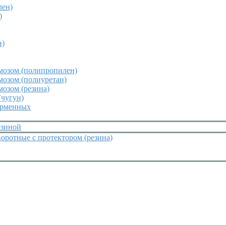
лен)
)
н)
мозом (полипропилен)
мозом (полиуретан)
мозом (резина)
(чугун)
орменных
езиной
оротные с протектором (резина)