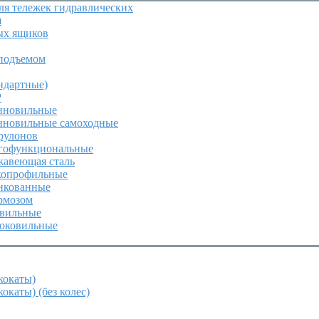
я тележек гидравлических
я
ых ящиков
подъемом
ндартные)
P
инновильные
инновильные самоходные
 рулонов
огофункциональные
жавеющая сталь
зкопрофильные
инкованные
ормозом
овильные
роковильные
кокаты)
окаты) (без колес)