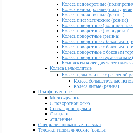
Колеса неповоротные (полипропи
Колеса неповоротные (полиуретан
Колеса неповоротные (резина)
Колеса пневматические (резина)
Колеса поворотные (полипропиле
Колеса поворотные (полиуретан)
Колеса поворотные (резина)
Колеса поворотные c боковым тор
Колеса поворотные c боковым тор
Колеса поворотные c боковым тор
Колеса поворотные термостойкие 
Комплекты колес для телег платф
Колеса цельнолитые
Колеса цельнолитые с рефленой р
Колеса большегрузные непов
Колеса литые (резина)
Платформенные
Многоярусные
С поворотной осью
Со складной ручкой
Стандарт
Усиленные
Специализированные тележки
Тележки гидравлические (роклы)