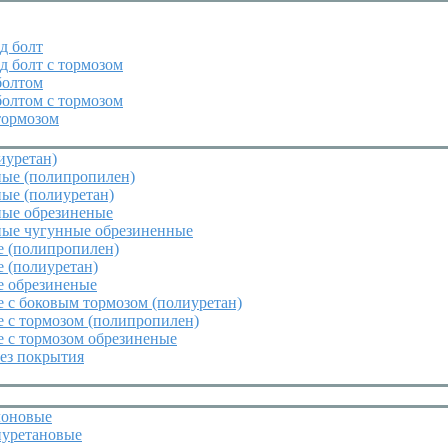
д болт
д болт с тормозом
болтом
болтом с тормозом
тормозом
иуретан)
ные (полипропилен)
ые (полиуретан)
ные обрезиненые
ные чугунные обрезиненные
е (полипропилен)
 (полиуретан)
е обрезиненые
 с боковым тормозом (полиуретан)
 с тормозом (полипропилен)
 с тормозом обрезиненые
ез покрытия
лоновые
иуретановые