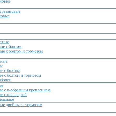
иновые
уретановые
новые
отные
ые с болтом
ые с болтом и тормозом
тные
ые
е с болтом
е с болтом и тормозом
мбочек
ые
ые с п-образным креплением
ые с площадкой
лощадке
ные двойные с тормозом