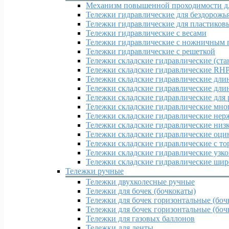
Механизм повышенной проходимости дл
Тележки гидравлические для бездорожь
Тележки гидравлические для пластиков
Тележки гидравлические с весами
Тележки гидравлические с ножничным 
Тележки гидравлические с решеткой
Тележки складские гидравлические (ста
Тележки складские гидравлические RH
Тележки складские гидравлические дл
Тележки складские гидравлические дл
Тележки складские гидравлические для
Тележки складские гидравлические мн
Тележки складские гидравлические нер
Тележки складские гидравлические ни
Тележки складские гидравлические оц
Тележки складские гидравлические с т
Тележки складские гидравлические узк
Тележки складские гидравлические ши
Тележки ручные
Тележки двухколесные ручные
Тележки для бочек (бочкокаты)
Тележки для бочек горизонтальные (боч
Тележки для бочек горизонтальные (бочк
Тележки для газовых баллонов
Тележки для ленты