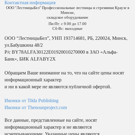
Контактная информация
ООО "ЛестницыБел" Профессиональные лестницы и стремянки Краузе в
Минске
,
складское оборудование
Пн-Пт: с 9.00 до 17.00
Сб-Вс: выходные
ООО “ЛестницыБел”, УНП 193714681, РБ, 220024, Минск,
ул.Бабушкина 48/2
Р/с BY78ALFA30122E01920010270000 в ЗАО «Альфа-
Банк», БИК ALFABY2X
Обращаем Ваше внимание на то, что на сайте цены носят
информационный характер
и ни в какой мере не являются публичной офертой.
Иконки от Tilda Publishing
Иконки от Thenounproject.com
Все данные, представленные на сайте, носят
информационный характер и не являются
исчерпывающими. Указанные цены являются