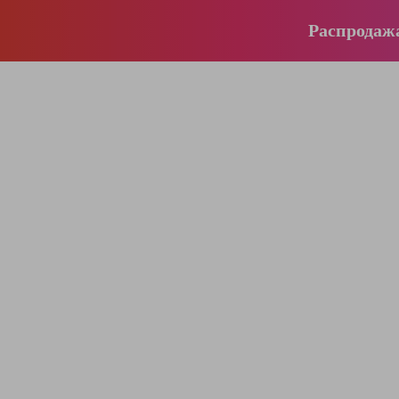
Распродаж
196-16-55
+375 (29)
395-38-92
+375 (29)
364-84-43
+375 (17)
info@krause.by