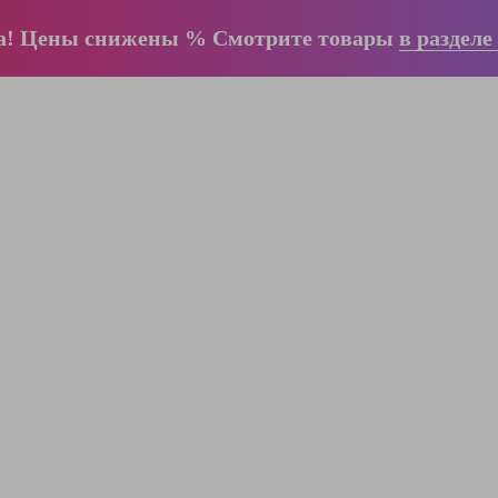
а! Цены снижены % Смотрите товары
в разделе
ООО "ЛестницыБел" Профессиональные
лестницы и стремянки Краузе в Минске
,
складское оборудование
Пн-Пт:
с 9.00 до 17.00
Сб-Вс:
выходные
Вам перезвонят!