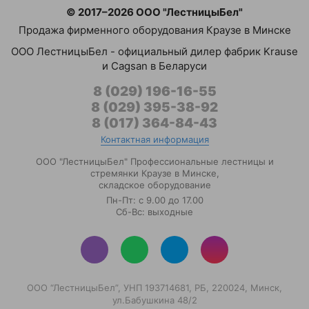
после нескольких недель
года. Очень н
платформой
© 2017–2026 ООО "ЛестницыБел"
использования могу сказать
рассчитана на
Продажа фирменного оборудования Краузе в Минске
уверенно: деньги потрачены не
эксплуатацию.
Сборщики заказов с электроп
ООО ЛестницыБел - официальный дилер фабрик Krause
зря. За эту сумму получаешь
выполнены по
и Cagsan в Беларуси
ре ...
технологии раз
Сборщики заказов самоходные
8 (029) 196-16-55
8 (029) 395-38-92
Олег Рыбаков
Столы подъемные гидравличес
Иван
8 (017) 364-84-43
передвижные
подъемные
Контактная информация
ижные
Столы подъемные электрическ
ООО "ЛестницыБел" Профессиональные лестницы и
передвижные
стремянки Краузе в Минске
,
складское оборудование
Пн-Пт: с 9.00 до 17.00
Столы подъемные стацион
подъемные
Сб-Вс: выходные
DG
нарные
Тягачи электрические
Тягачи электрические платфо
ООО “ЛестницыБел”, УНП 193714681, РБ, 220024, Минск,
ул.Бабушкина 48/2