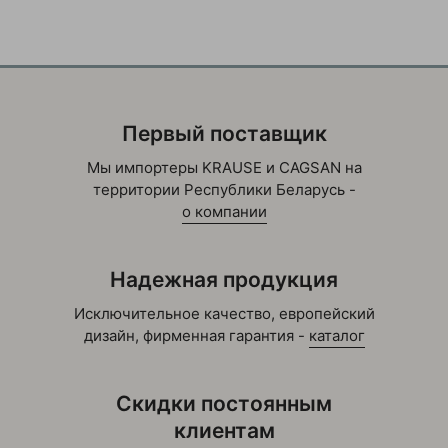
Тележки складские гидравлические
узковильные
Тележки складские гидравлические
широковильные
Первый поставщик
Тележки двухколесные ручные
Мы импортеры KRAUSE и CAGSAN на
территории Республики Беларусь -
Тележки для бочек (бочкокаты)
о компании
Тележки для бочек горизонтальные (бочкокаты)
Надежная продукция
Тележки для бочек горизонтальные (бочкокаты) 
Исключительное качество, европейский
колес)
дизайн, фирменная гарантия -
каталог
Тележки для газовых баллонов
Скидки постоянным
Тележки для ленты
клиентам