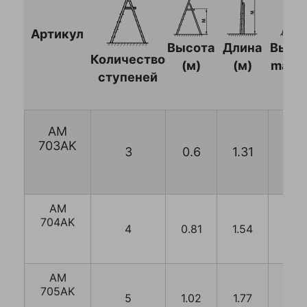
Колеса литая резина
Артикул
Высота
Длина
Высо
Количество
(м)
(м)
max (
Колеса неповоротные (полипроп
ступеней
Колеса неповоротные (полиурет
AM
Колеса неповоротные (резина)
703AK
3
0.6
1.31
2.7
Колеса пневматические (резина)
Колеса поворотные (полипропил
AM
704AK
4
0.81
1.54
2.91
Колеса поворотные (полиуретан
Колеса
Колеса поворотные (резина)
промышленные
AM
705AK
5
1.02
1.77
3.12
Колеса поворотные c боковым