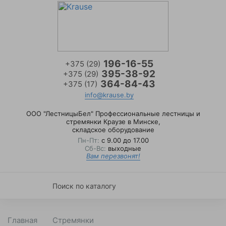
196-16-55
+375 (29)
395-38-92
+375 (29)
ые
364-84-43
+375 (17)
info@krause.by
е
ООО "ЛестницыБел" Профессиональные лестницы и
стремянки Краузе в Минске
,
складское оборудование
Газовые трубки
Пн-Пт:
с 9.00 до 17.00
Сб-Вс:
выходные
Вам перезвонят!
Гидроузлы для тележек гидравлич
Запчасти для BFB
Запчасти для тележек гидравличе
 тележки
Главная
Стремянки