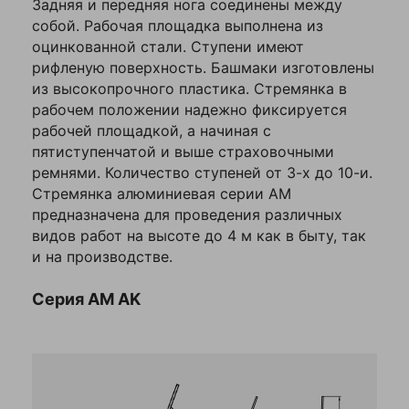
площадка
Задняя и передняя нога соединены между
собой. Рабочая площадка выполнена из
Колеса
Я согласен с
Поручни
Нет
мебельные
Политикой
Колеса мебел
оцинкованной стали. Ступени имеют
конфиденциальности
поворотные с
рифленую поверхность. Башмаки изготовлены
данного сайта
и тормозом
из высокопрочного пластика. Стремянка в
рабочем положении надежно фиксируется
Колеса мебе
рабочей площадкой, а начиная с
поворотные
пятиступенчатой и выше страховочными
ремнями. Количество ступеней от 3-х до 10-и.
Колеса мебе
Колеса
Стремянка алюминиевая серии АМ
поворотные с
мебельные
предназначена для проведения различных
образным
для кресел и
креплением
видов работ на высоте до 4 м как в быту, так
тумбочек
и на производстве.
Колеса мебе
поворотные с
Серия AM AK
площадкой
Колеса апп
Колеса
поворотные
мебельные
двойные с
сдвоенные на
тормозом
площадке