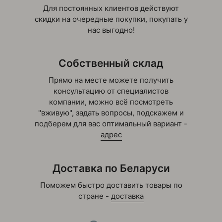
Для постоянных клиентов действуют
Тележки для подвесных лодочных моторов
скидки на очередные покупки, покупать у
нас выгодно!
Тележки ручные платформенные
Собственный склад
Тележки ручные платформенные ТП
Прямо на месте можете получить
Тележки гидравлические с
консультацию от специалистов
электропередвижением
компании, можно всё посмотреть
"вживую", задать вопросы, подскажем и
Тележки самоходные с платформой для
подберем для вас оптимальный вариант -
е
оператора
адрес
Тележки электрические самоходные
Доставка по Беларуси
Ограждения поддонов
Поможем быстро доставить товары по
стране -
доставка
Поддоны