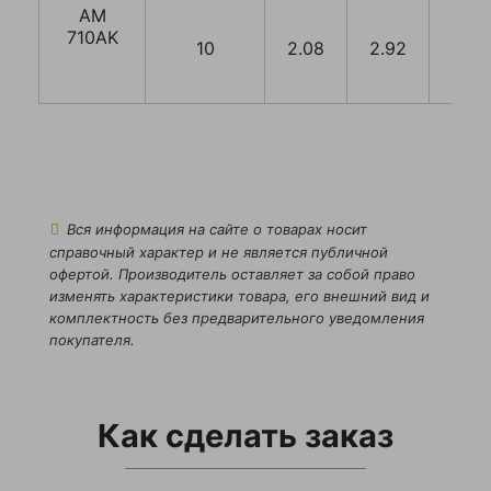
Колеса литы
AM
(резина)
710AK
10
2.08
2.92
4.18
Многоярусн
С поворотно
Со складной
ные
Вся информация на сайте о товарах носит
Стандарт
справочный характер и не является публичной
офертой. Производитель оставляет за собой право
изменять характеристики товара, его внешний вид и
Усиленные
комплектность без предварительного уведомления
покупателя.
ованные тележки
Механизм повышенной проходимости дл
Как сделать заказ
тележек гидравлических
Тележки гидравлические для бездорожь