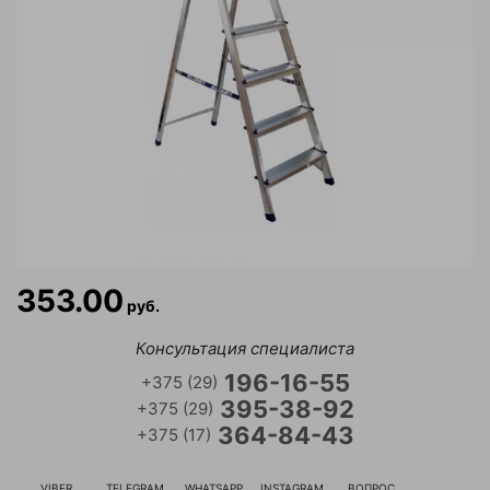
с тормозом
Колеса аппаратные поворотные с
тормозом
Колеса большегрузные на ось
(полиуретан)
Колеса большегрузные неповор
(полипропилен)
Колеса большегрузные неповор
353.00
(полиуретан)
руб.
Консультация специалиста
Колеса большегрузные неповор
обрезиненые
196-16-55
+375 (29)
395-38-92
+375 (29)
Колеса большегрузные неповор
364-84-43
+375 (17)
чугунные обрезиненные
VIBER
TELEGRAM
WHATSAPP
INSTAGRAM
ВОПРОС