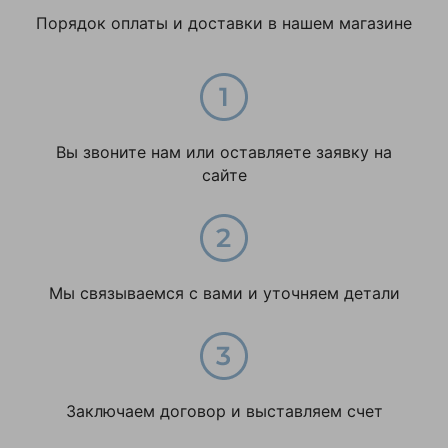
Порядок оплаты и доставки в нашем магазине
Тележки гидравлические для пластиков
ящиков
Тележки гидравлические с весами
Вы звоните нам или оставляете заявку на
Тележки гидравлические с ножничным
сайте
подъемом
Тележки гидравлические с решеткой
Тележки складские гидравлические
Мы связываемся с вами и уточняем детали
(стандартные)
Тележки складские гидравлические RHP
Тележки складские гидравлические
Заключаем договор и выставляем счет
длинновильные