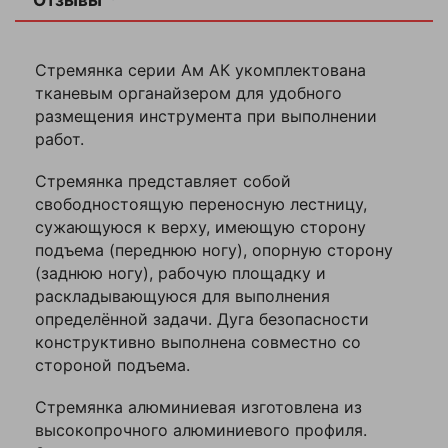
Отзывы
Колеса для тележек
Колеса для тележек
отзыв
ручных
ручных
Максимальная
150
нагрузка
кг
Стремянка серии Ам АК укомплектована
Колеса аппара
Ваша
тканевым органайзером для удобного
неповоротные
оценка
—
размещения инструмента при выполнении
Колеса
лестница-
работ.
Колеса аппара
Тип
мебельные
стремянка
Ваше
поворотные с 
(синяя
имя
Стремянка представляет собой
резина)
Назначение
бытовое
—
свободностоящую переносную лестницу,
Колеса аппара
сужающуюся к верху, имеющую сторону
поворотные с 
Количество
9
и тормозом
ступеней
подъема (переднюю ногу), опорную сторону
Комментарий
(заднюю ногу), рабочую площадку и
Материал
алюминий
раскладывающуюся для выполнения
Колеса мебел
неповоротные
определённой задачи. Дуга безопасности
Количество
1
конструктивно выполнена совместно со
секций
Колеса мебел
стороной подъема.
поворотные
Двустороннее
Колеса
Нет
восхождение
мебельные
Стремянка алюминиевая изготовлена из
(черная
высокопрочного алюминиевого профиля.
Колеса мебел
Верхняя
резина)
Есть
поворотные с