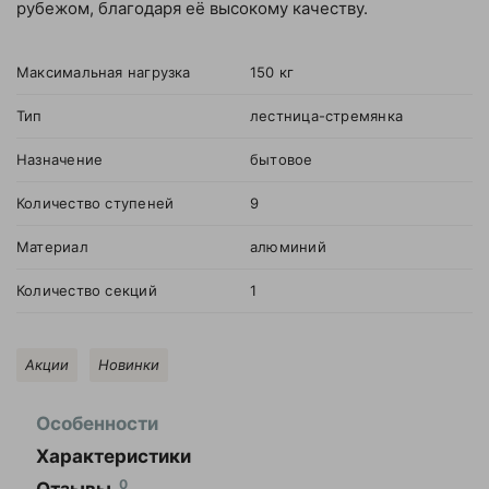
рубежом, благодаря её высокому качеству.
Колеса без
подшипник
нейлоновы
Максимальная нагрузка
150 кг
Тип
лестница-стремянка
Колеса без
Колеса без
подшипник
подшипника
Назначение
бытовое
полиурета
Количество ступеней
9
Колеса без
Колеса для
подшипник
тележек
Материал
алюминий
резиновые
гидравлических
Количество секций
1
Колеса с
подшипн
полиуре
Акции
Новинки
Колеса с
подшипником
Колеса с
подшипн
Особенности
резинов
Характеристики
Оставить
0