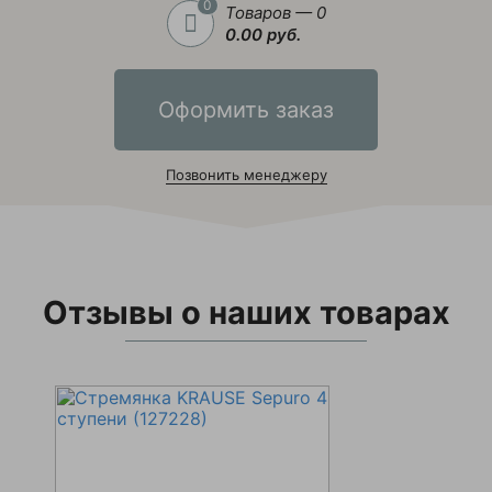
0
Товаров — 0
Стеллажи специализир
0.00 руб.
Шкафы и контейнеры
Оформить заказ
Аккумуляторы для тел
Аккумуляторы
Позвонить менеджеру
Аккумуляторы для шта
Зарядные устройства
Мини-погрузчики
Отзывы о наших товарах
Погрузчики FGL газ
Погрузчики газ-бензин
Погрузчики FGY газ
Погрузчики дизельные