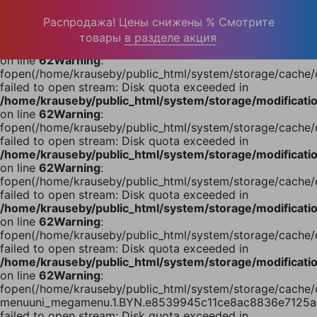
Warning
:
fopen(/home/krauseby/public_html/system/storage/cache
Распродажа! Цены снижены % Смотрите
failed to open stream: Disk quota exceeded in
товары
в разделе акция
/home/krauseby/public_html/system/storage/modification
on line
62
Warning
:
fopen(/home/krauseby/public_html/system/storage/cache
failed to open stream: Disk quota exceeded in
/home/krauseby/public_html/system/storage/modification
on line
62
Warning
:
fopen(/home/krauseby/public_html/system/storage/cache
failed to open stream: Disk quota exceeded in
/home/krauseby/public_html/system/storage/modification
on line
62
Warning
:
fopen(/home/krauseby/public_html/system/storage/cach
failed to open stream: Disk quota exceeded in
/home/krauseby/public_html/system/storage/modification
on line
62
Warning
:
fopen(/home/krauseby/public_html/system/storage/cache
failed to open stream: Disk quota exceeded in
/home/krauseby/public_html/system/storage/modification
on line
62
Warning
:
fopen(/home/krauseby/public_html/system/storage/cache/
menuuni_megamenu.1.BYN.e8539945c11ce8ac8836e7125a
failed to open stream: Disk quota exceeded in