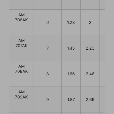
тормозом (полипропилен)
AM
Колеса поворотные c боковым
706AK
тормозом (полиуретан)
6
1.23
2
3.33
Колеса поворотные c боковым
тормозом (резина)
AM
707AK
7
1.45
2.23
3.55
Колеса поворотные термостойк
(чугун)
AM
Комплекты колес для телег
708AK
платформенных
8
1.66
2.46
3.76
Колеса
большегруз
AM
неповоротны
Колеса
709AK
протекторо
9
1.87
2.69
3.97
цельнолитые
Колеса
(резина)
с рефленой
цельнолитые
резиной