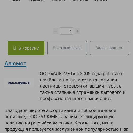
Колеса большегрузные поворот
(полипропилен)
Колеса
большегрузные
Колеса большегрузные поворот
(полиуретан)
−
+
Колеса большегрузные поворот
обрезиненые
В корзину
Быстрый заказ
Задать вопрос
Колеса большегрузные поворотн
Алюмет
боковым тормозом (полиуретан)
ООО «АЛЮМЕТ» с 2005 года работает
для Вас, изготавливая из алюминия
Колеса большегрузные поворотн
лестницы, стремянки, вышки-туры, а
тормозом (полипропилен)
также стальные стремянки бытового и
профессионального назначения.
Колеса большегрузные поворотн
тормозом обрезиненые
Благодаря широте ассортимента и гибкой ценовой
политике, ООО «АЛЮМЕТ» занимает лидирующую
Колеса большегрузные чугунные
позицию на российском рынке. Кроме того, наша
покрытия
продукция пользуется заслуженной популярностью и за