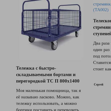
Телеско
стремя
ступене
Два раза
один раз
под пото
Ставится
Тележка с быстро-
стоит как
складываемыми бортами и
перегородкой ТС П 800х1400
Сергей
Моя маленькая помощница, так я
её называю ласково. Можно, как
тележку использовать, а можно
бортики поставить и перевозить