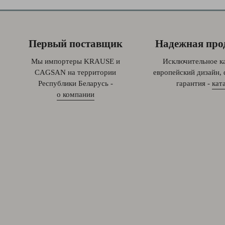
Тип
Гидроузел
для
тележек
гидравлических
Первый поставщик
Надежная про
DF
Мы импортеры KRAUSE и
Исключительное ка
CAGSAN на территории
европейский дизайн,
Республики Беларусь -
гарантия -
кат
о компании