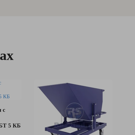
ах
 с
БТ 5 КБ