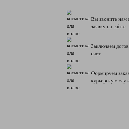
Комментарий
Относительная
не
влажность
более
80%
Вы звоните нам 
заявку на сайте
Признак
Да
запчасти
Родина
Россия
Заключаем догов
бренда
счет
Страна
Китай
производства
Я согласен с
Температурный
-20+40
Политикой
Формируем заказ
режим
конфиденциальности
курьерскую слу
данного сайта
Тип
Минеральное
гидравлического
гидравлическое
масла
Центральнный
0
склад
Ширина
140
упаковки,
мм