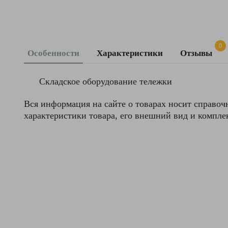
0
Особенности
Характеристики
Отзывы
Артикул
1000048
Оставить
Складское оборудование тележки
Бренд
TOR
отзыв
Вся информация на сайте о товарах носит справоч
Взаимозаменяемость
Только
для
характеристики товара, его внешний вид и компле
Ваша
тележек
оценка
DF
—
Высота
350
упаковки,
мм
Ваше
Глубина
160
имя
упаковки,
—
мм
Минимальная
368.5500
цена