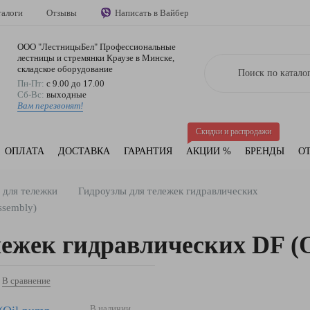
талоги
Отзывы
Написать в Вайбер
ООО "ЛестницыБел" Профессиональные
лестницы и стремянки Краузе в Минске
,
складское оборудование
Пн-Пт:
с 9.00 до 17.00
Сб-Вс:
выходные
Вам перезвонят!
Скидки и распродажи
ОПЛАТА
ДОСТАВКА
ГАРАНТИЯ
АКЦИИ %
БРЕНДЫ
О
 для тележки
Гидроузлы для тележек гидравлических
ssembly)
лежек гидравлических DF (
В сравнение
В наличии