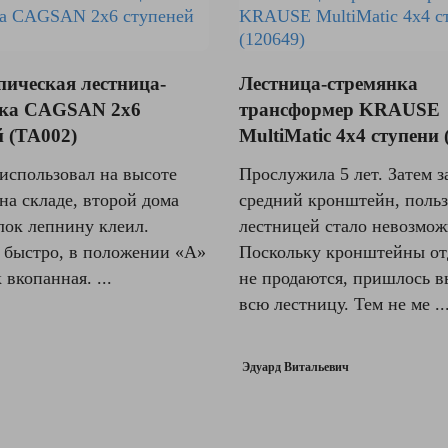
пическая лестница-
Лестница-стремянка
нка CAGSAN 2x6
трансформер KRAUSE
й (TA002)
MultiMatic 4x4 ступени 
 использовал на высоте
Прослужила 5 лет. Затем 
 на складе, второй дома
средний кронштейн, польз
лок лепнину клеил.
лестницей стало невозмож
 быстро, в положении «A»
Поскольку кронштейны от
 вкопанная. ...
не продаются, пришлось в
всю лестницу. Тем не ме ..
Эдуард Витальевич