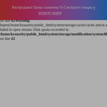
Warning
:
fopen(/home/krauseby/public_html/system/storage/cache/cache.product
Распродажа! Цены снижены % Смотрите товары
в
892-1.1786088768): failed to open stream: Disk quota exceeded in
разделе акция
/home/krauseby/public_html/system/storage/modification/system/li
on line
62
Warning
:
fopen(/home/krauseby/public_html/system/storage/cache/cache.article.
failed to open stream: Disk quota exceeded in
/home/krauseby/public_html/system/storage/modification/system/li
on line
62
196-16-55
+375 (29)
395-38-92
+375 (29)
364-84-43
+375 (17)
info@krause.by
ООО "ЛестницыБел" Профессиональные лестницы и стремянки Краузе в