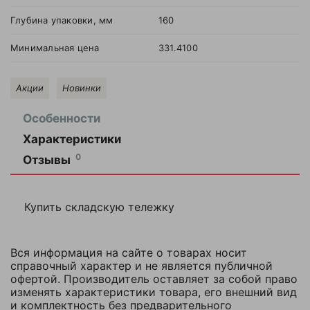
Глубина упаковки, мм
160
Минимальная цена
331.4100
Акции
Новинки
Особенности
Характеристики
Артикул
261439
Оставить
0
Отзывы
отзыв
Бренд
TOR
Купить складскую тележку
Взаимозаменяемость
PWH-II 1,5/2,5т
Ваша
оценка
Высота упаковки, мм
350
—
Вся информация на сайте о товарах носит
Глубина упаковки,
справочный характер и не является публичной
160
мм
офертой. Производитель оставляет за собой право
Ваше
изменять характеристики товара, его внешний вид
имя
Минимальная цена
331.4100
и комплектность без предварительного
—