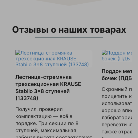
Отзывы о наших товарах
Поддон метал
Лестница-стремянка
бочек (ПДБ 2
трехсекционная KRAUSE
Скромный под
Stabilo 3x8 ступеней
прицепить кол
(133748)
использовать 
Получил, проверил
хорошо вписал
комплектацию — всё в
лаборатории, 
порядке. Три секции по 8
перевезти что
ступеней, максимальная
также отрадно
рабочая высота соответствует