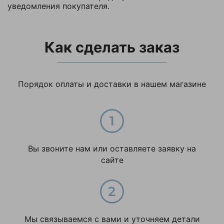
уведомления покупателя.
Относительная
не более 80%
влажность
Комментарий
Признак запчасти
Да
Как сделать заказ
Родина бренда
Россия
Страна производства
Китай
Порядок оплаты и доставки в нашем магазине
Температурный
-20+40
режим
Тип гидравлического
Минеральное
масла
гидравлическое
Я согласен с
Вы звоните нам или оставляете заявку на
Политикой
Центральнный склад
22
конфиденциальности
сайте
данного сайта
Ширина упаковки,
140
мм
Гидроузел для
тележек
Тип
Мы связываемся с вами и уточняем детали
гидравлических