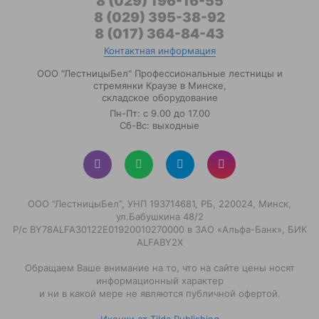
8 (029) 196-16-55
8 (029) 395-38-92
8 (017) 364-84-43
Контактная информация
ООО "ЛестницыБел" Профессиональные лестницы и
стремянки Краузе в Минске
,
складское оборудование
Пн-Пт: с 9.00 до 17.00
Сб-Вс: выходные
ООО “ЛестницыБел”, УНП 193714681, РБ, 220024, Минск,
ул.Бабушкина 48/2
Р/с BY78ALFA30122E01920010270000 в ЗАО «Альфа-Банк», БИК
ALFABY2X
Обращаем Ваше внимание на то, что на сайте цены носят
информационный характер
и ни в какой мере не являются публичной офертой.
Иконки от Tilda Publishing