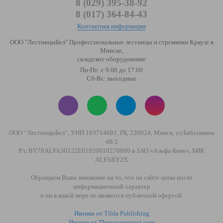
8 (029) 395-38-92
8 (017) 364-84-43
Контактная информация
ООО "ЛестницыБел" Профессиональные лестницы и стремянки Краузе в
Минске
,
складское оборудование
Пн-Пт: с 9.00 до 17.00
Сб-Вс: выходные
ООО “ЛестницыБел”, УНП 193714681, РБ, 220024, Минск, ул.Бабушкина
48/2
Р/с BY78ALFA30122E01920010270000 в ЗАО «Альфа-Банк», БИК
ALFABY2X
Обращаем Ваше внимание на то, что на сайте цены носят
информационный характер
и ни в какой мере не являются публичной офертой.
Иконки от Tilda Publishing
Иконки от Thenounproject.com