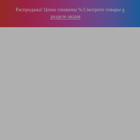
Распродажа! Цены снижены % Смотрите товары
в
разделе акция
196-16-55
+375 (29)
395-38-92
+375 (29)
364-84-43
+375 (17)
info@krause.by
ООО "ЛестницыБел" Профессиональные лестницы и стремянки Краузе в
Минске
,
складское оборудование
Пн-Пт:
с 9.00 до 17.00
Сб-Вс:
выходные
Вам перезвонят!