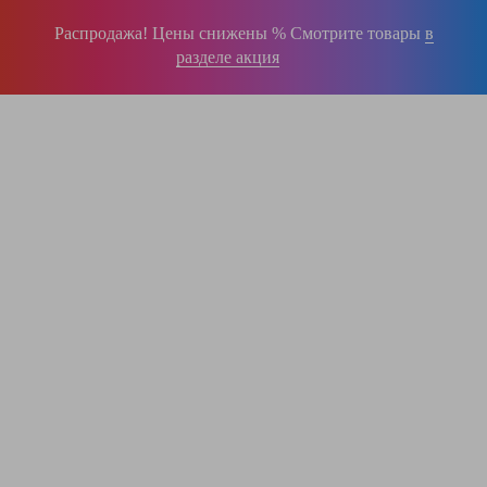
Распродажа! Цены снижены % Смотрите товары
в
разделе акция
196-16-55
+375 (29)
395-38-92
+375 (29)
364-84-43
+375 (17)
info@krause.by
ООО "ЛестницыБел" Профессиональные лестницы и стремянки Краузе в
Минске
,
складское оборудование
Пн-Пт:
с 9.00 до 17.00
Сб-Вс:
выходные
Вам перезвонят!