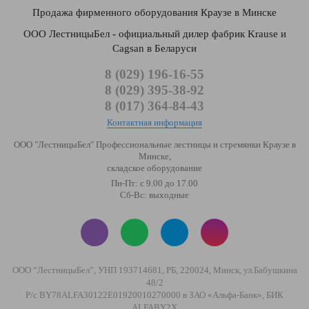
Продажа фирменного оборудования Краузе в Минске
ООО ЛестницыБел - официальный дилер фабрик Krause и
Cagsan в Беларуси
8 (029) 196-16-55
8 (029) 395-38-92
8 (017) 364-84-43
Контактная информация
ООО "ЛестницыБел" Профессиональные лестницы и стремянки Краузе в
Минске
,
складское оборудование
Пн-Пт: с 9.00 до 17.00
Сб-Вс: выходные
ООО “ЛестницыБел”, УНП 193714681, РБ, 220024, Минск, ул.Бабушкина
48/2
Р/с BY78ALFA30122E01920010270000 в ЗАО «Альфа-Банк», БИК
ALFABY2X