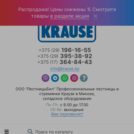
Войти
(0)
Распродажа! Цены снижены % Смотрите
товары
в разделе акция
196-16-55
+375 (29)
395-38-92
+375 (29)
364-84-43
+375 (17)
info@krause.by
ООО "ЛестницыБел" Профессиональные лестницы и
стремянки Краузе в Минске
,
складское оборудование
Пн-Пт:
с 9.00 до 17.00
Сб-Вс:
выходные
Вам перезвонят!