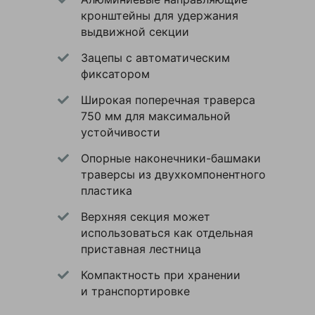
Политикой
бытовое,
кронштейны для удержания
Назначение
конфиденциальности
промышленное
выдвижной секции
данного сайта
Количество
21
Зацепы с автоматическим
ступеней
фиксатором
Материал
алюминий
Широкая поперечная траверса
750 мм для максимальной
Количество
3
секций
устойчивости
Двустороннее
Опорные наконечники-башмаки
Есть
восхождение
траверсы из двухкомпонентного
пластика
Верхняя
Нет
площадка
Верхняя секция может
использоваться как отдельная
Поручни
Нет
приставная лестница
Цвет
серебристый
Компактность при хранении
и транспортировке