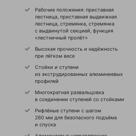
Ваша
4470
Рабочие положения: приставная
Общая высота
оценка
мм
лестница, приставная выдвижная
—
лестница, стремянка, стремянка
Рабочая
5590
высота
мм
с выдвинутой секцией, функция
Ваше
«лестничный пролёт»
Ширина
750
имя
основания
мм
—
Высокая прочность и надёжность
при лёгком весе
Максимальная
150
нагрузка
кг
Стойки и ступени
Комментарий
из экструдированных алюминиевых
340
Ширина
мм
профилей
Многократная развальцовка
9.5
Вес
кг
в соединении ступеней со стойками
Рифлёные ступени с шагом
260 мм для безопасного подъёма
и спуска
лестница-
Тип
стремянка
Я согласен с
Алюминиевые направляющие