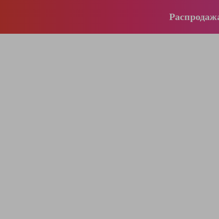
Распродаж
196-16-55
+375 (29)
395-38-92
+375 (29)
364-84-43
+375 (17)
info@krause.by