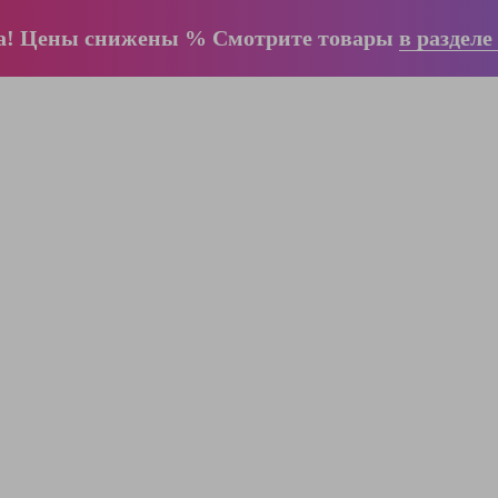
а! Цены снижены % Смотрите товары
в разделе
ООО "ЛестницыБел" Профессиональные
лестницы и стремянки Краузе в Минске
,
складское оборудование
Пн-Пт:
с 9.00 до 17.00
Сб-Вс:
выходные
Вам перезвонят!