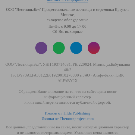
ООО "ЛестницыБел" Профессиональные лестницы и стремянки Краузе в
Минске
,
складское оборудование
Пн-Пт: с 9.00 до 17.00
Сб-Вс: выходные
ООО “ЛестницыБел”, УНП 193714681, РБ, 220024, Минск, ул.Бабушкина
48/2
Р/с BY78ALFA30122E01920010270000 в ЗАО «Альфа-Банк», БИК
ALFABY2X
Обращаем Ваше внимание на то, что на сайте цены носят
информационный характер
и ни в какой мере не являются публичной офертой.
Иконки от Tilda Publishing
Иконки от Thenounproject.com
Все данные, представленные на сайте, носят информационный характер
и не являются исчерпывающими. Указанные цены являются