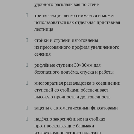
удобного раскладывая по стене
Материал
алюминий
третья секция легко снимается и может
Количество
3
использоваться как отдельная приставная
секций
лестница
Двустороннее
Нет
восхождение
стойки и ступени изготовлены
из прессованного профиля увеличенного
Верхняя
Нет
сечения
площадка
рифлёные ступени 30×30мм для
Поручни
Нет
безопасного подъёма, спуска и работы
Цвет
серебристый
многократная развальцовка в соединении
ступеней со стойками обеспечивает
высокую прочность и долговечность
зацепы с автоматическими фиксаторами
надёжно закреплённые на стойках
противоскользящие башмаки
из двухкомпонентного пластика