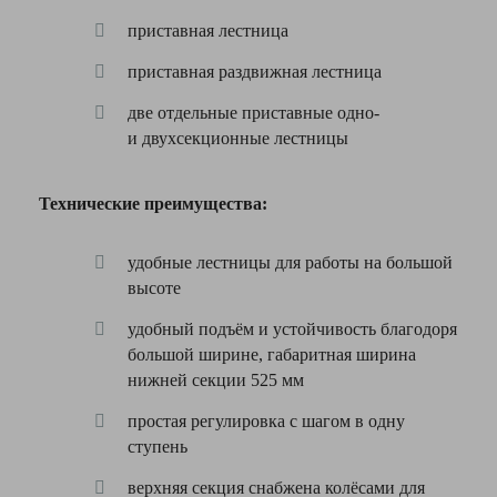
—
приставная лестница
Рабочая
4640
высота
мм
приставная раздвижная лестница
Ваше
Максимальная
150
имя
две отдельные приставные одно-
нагрузка
кг
—
и двухсекционные лестницы
400
Ширина
мм
Технические преимущества:
Комментарий
14.6
Вес
кг
удобные лестницы для работы на большой
высоте
удобный подъём и устойчивость благодоря
приставная
Тип
большой ширине, габаритная ширина
лестница
нижней секции 525 мм
бытовое,
Назначение
промышленное
простая регулировка с шагом в одну
Я согласен с
ступень
Политикой
Количество
24
конфиденциальности
ступеней
верхняя секция снабжена колёсами для
данного сайта