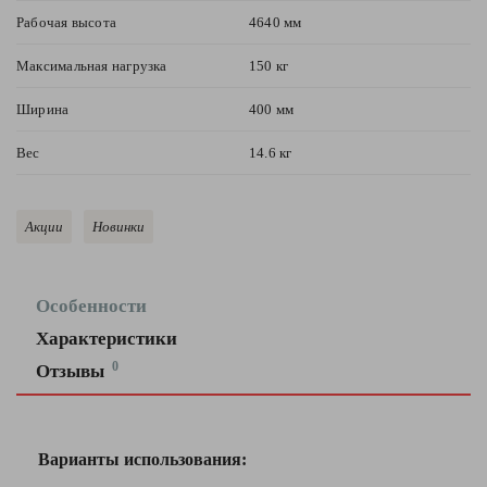
Рабочая высота
4640 мм
Максимальная нагрузка
150 кг
Ширина
400 мм
Вес
14.6 кг
Акции
Новинки
Особенности
Характеристики
Оставить
0
Отзывы
отзыв
Высота
2240
секции
мм
Ваша
Варианты использования:
4840
Общая высота
оценка
мм