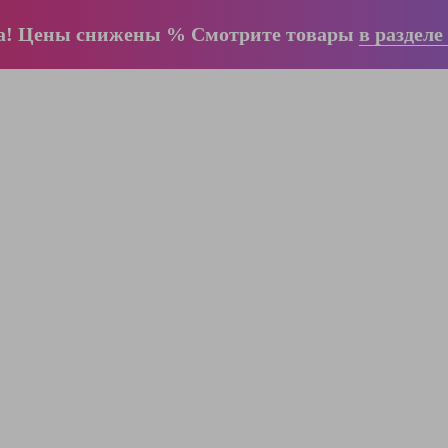
а! Цены снижены % Смотрите товары
в разделе
ООО "ЛестницыБел" Профессиональные
лестницы и стремянки Краузе в Минске
,
складское оборудование
Пн-Пт:
с 9.00 до 17.00
Сб-Вс:
выходные
Вам перезвонят!