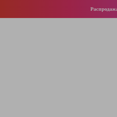
Распродаж
196-16-55
+375 (29)
395-38-92
+375 (29)
364-84-43
+375 (17)
info@krause.by