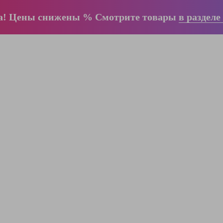
а! Цены снижены % Смотрите товары
в разделе
ООО "ЛестницыБел" Профессиональные
лестницы и стремянки Краузе в Минске
,
складское оборудование
Пн-Пт:
с 9.00 до 17.00
Сб-Вс:
выходные
Вам перезвонят!