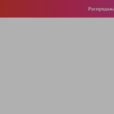
Распродаж
196-16-55
+375 (29)
395-38-92
+375 (29)
364-84-43
+375 (17)
info@krause.by