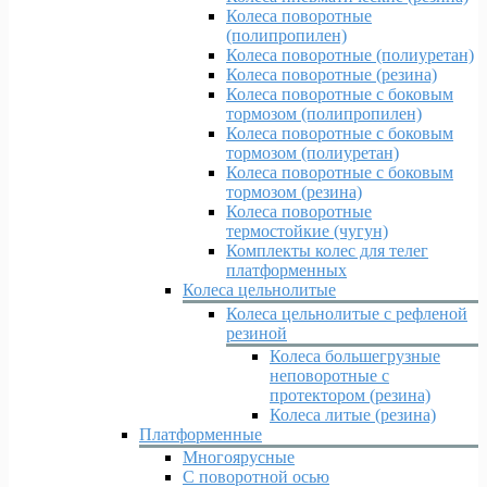
Колеса поворотные
(полипропилен)
Колеса поворотные (полиуретан)
Колеса поворотные (резина)
Колеса поворотные c боковым
тормозом (полипропилен)
Колеса поворотные c боковым
тормозом (полиуретан)
Колеса поворотные c боковым
тормозом (резина)
Колеса поворотные
термостойкие (чугун)
Комплекты колес для телег
платформенных
Колеса цельнолитые
Колеса цельнолитые с рефленой
резиной
Колеса большегрузные
неповоротные с
протектором (резина)
Колеса литые (резина)
Платформенные
Многоярусные
С поворотной осью