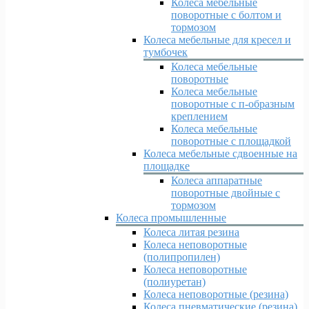
Колеса мебельные
поворотные с болтом и
тормозом
Колеса мебельные для кресел и
тумбочек
Колеса мебельные
поворотные
Колеса мебельные
поворотные с п-образным
креплением
Колеса мебельные
поворотные с площадкой
Колеса мебельные сдвоенные на
площадке
Колеса аппаратные
поворотные двойные с
тормозом
Колеса промышленные
Колеса литая резина
Колеса неповоротные
(полипропилен)
Колеса неповоротные
(полиуретан)
Колеса неповоротные (резина)
Колеса пневматические (резина)