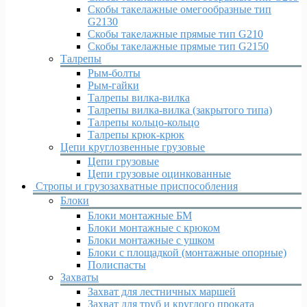
Скобы такелажные омегообразные тип
G2130
Скобы такелажные прямые тип G210
Скобы такелажные прямые тип G2150
Талрепы
Рым-болты
Рым-гайки
Талрепы вилка-вилка
Талрепы вилка-вилка (закрытого типа)
Талрепы кольцо-кольцо
Талрепы крюк-крюк
Цепи круглозвенные грузовые
Цепи грузовые
Цепи грузовые оцинкованные
Стропы и грузозахватные приспособления
Блоки
Блоки монтажные БМ
Блоки монтажные с крюком
Блоки монтажные с ушком
Блоки с площадкой (монтажные опорные)
Полиспасты
Захваты
Захват для лестничных маршей
Захват для труб и круглого проката