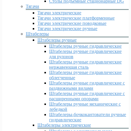
Столы подъемные стационарные DG
Тягачи
Тягачи электрические
Тягачи электрические платформенные
Тягачи электрические поводковые
Тягачи электрические ручные
Штабелеры
Штабелеры ручные
Штабелеры ручные гидравлические
Штабелеры ручные гидравлические
для рулонов
Штабелеры ручные гидравлические
нержавеющая сталь
Штабелеры ручные гидравлические
облегченные
Штабелеры ручные гидравлические с
раздвижными вилами
Штабелеры ручные гидравлические с
расширенными опорами
Штабелеры ручные механические с
лебедкой
Штабелеры-бочкокантователи ручные
гидравлические
Штабелеры электрические