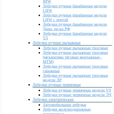
JHW
Лебедки ручные барабанные модели
LHW
Лебедки ручные барабанные модели
LHW c лентой
Лебедки ручные барабанные модели
Дина, пр-во РФ
Лебедки ручные барабанные модели
ТЛ
Лебедки ручные рычажные
Лебедки ручные рычажные тросовые
Лебедки ручные рычажные тросовые
(механизмы тяговые монтажные -
МТМ)
Лебедки ручные рычажные тросовые
гаражные
Лебедки ручные рычажные тросовые
модели ЛР
Лебедки ручные червячные
Лебедки ручные червячные модели VS
Лебедки ручные червячные модели ЛЧ
Лебедки электрические
Автомобильные лебедки
Лебедки железнодорожные,
маневровые