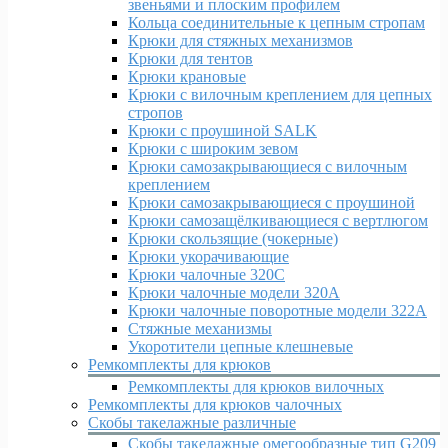
звеньями и плоским профилем
Кольца соединительные к цепным стропам
Крюки для стяжных механизмов
Крюки для тентов
Крюки крановые
Крюки с вилочным креплением для цепных
стропов
Крюки с проушиной SALK
Крюки с широким зевом
Крюки самозакрывающиеся с вилочным
креплением
Крюки самозакрывающиеся с проушиной
Крюки самозащёлкивающиеся с вертлюгом
Крюки скользящие (чокерные)
Крюки укорачивающие
Крюки чалочные 320C
Крюки чалочные модели 320А
Крюки чалочные поворотные модели 322А
Стяжные механизмы
Укоротители цепные клешневые
Ремкомплекты для крюков
Ремкомплекты для крюков вилочных
Ремкомплекты для крюков чалочных
Скобы такелажные различные
Скобы такелажные омегообразные тип G209