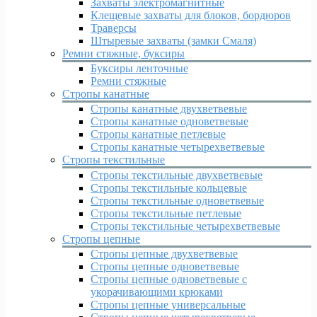
Захваты электромагнитные
Клещевые захваты для блоков, бордюров
Траверсы
Штыревые захваты (замки Смаля)
Ремни стяжные, буксиры
Буксиры ленточные
Ремни стяжные
Стропы канатные
Стропы канатные двухветвевые
Стропы канатные одноветвевые
Стропы канатные петлевые
Стропы канатные четырехветвевые
Стропы текстильные
Стропы текстильные двухветвевые
Стропы текстильные кольцевые
Стропы текстильные одноветвевые
Стропы текстильные петлевые
Стропы текстильные четырехветвевые
Стропы цепные
Стропы цепные двухветвевые
Стропы цепные одноветвевые
Стропы цепные одноветвевые с
укорачивающими крюками
Стропы цепные универсальные