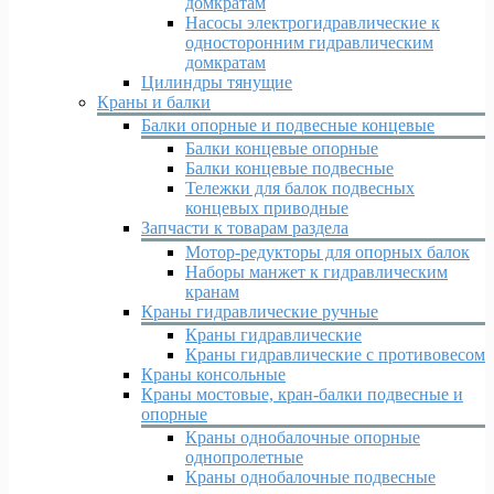
домкратам
Насосы электрогидравлические к
односторонним гидравлическим
домкратам
Цилиндры тянущие
Краны и балки
Балки опорные и подвесные концевые
Балки концевые опорные
Балки концевые подвесные
Тележки для балок подвесных
концевых приводные
Запчасти к товарам раздела
Мотор-редукторы для опорных балок
Наборы манжет к гидравлическим
кранам
Краны гидравлические ручные
Краны гидравлические
Краны гидравлические с противовесом
Краны консольные
Краны мостовые, кран-балки подвесные и
опорные
Краны однобалочные опорные
однопролетные
Краны однобалочные подвесные