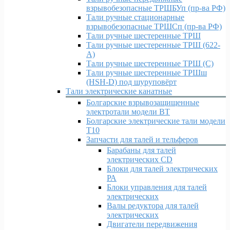
взрывобезопасные ТРШБУп (пр-ва РФ)
Тали ручные стационарные
взрывобезопасные ТРШСп (пр-ва РФ)
Тали ручные шестеренные ТРШ
Тали ручные шестеренные ТРШ (622-
A)
Тали ручные шестеренные ТРШ (С)
Тали ручные шестеренные ТРШш
(HSH-D) под шуруповёрт
Тали электрические канатные
Болгарские взрывозащищенные
электротали модели ВT
Болгарские электрические тали модели
T10
Запчасти для талей и тельферов
Барабаны для талей
электрических CD
Блоки для талей электрических
РА
Блоки управления для талей
электрических
Валы редуктора для талей
электрических
Двигатели передвижения