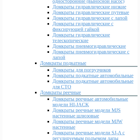
односторонние (выносной насос)
Домкраты гидравлические низкие
Домкраты гидравлические путевые
Домкраты гидравлические с лапой
Домкраты гидравлические с
фиксирующей гайкой
Домкраты гидравлические
телескопические
Домкраты пневмогидравлические
Домкраты пневмогидравлические с
лапой
Домкраты подкатные
Домкраты для погрузчиков
Домкраты подкатные автомобильные
Домкраты подкатные автомобильные
для СТО
Домкраты реечные
Домкраты реечные автомобильные
модели HI-JACK
Домкраты реечные модели MJS
настенные шлюзовые
Домкраты реечные модели MJW
настенные
Домкраты реечные модели SJ-A с
регулируемым подъемом лапы