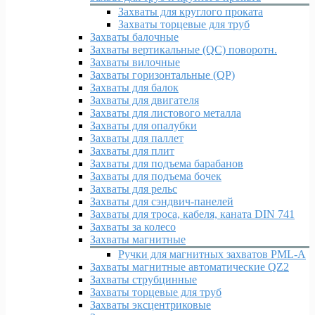
Захваты для круглого проката
Захваты торцевые для труб
Захваты балочные
Захваты вертикальные (QC) поворотн.
Захваты вилочные
Захваты горизонтальные (QP)
Захваты для балок
Захваты для двигателя
Захваты для листового металла
Захваты для опалубки
Захваты для паллет
Захваты для плит
Захваты для подъема барабанов
Захваты для подъема бочек
Захваты для рельс
Захваты для сэндвич-панелей
Захваты для троса, кабеля, каната DIN 741
Захваты за колесо
Захваты магнитные
Ручки для магнитных захватов PML-A
Захваты магнитные автоматические QZ2
Захваты струбцинные
Захваты торцевые для труб
Захваты эксцентриковые