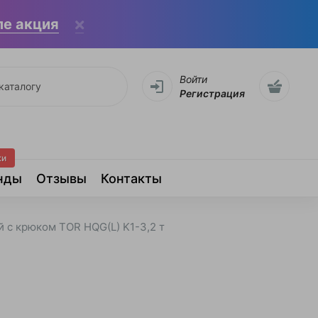
ле акция
Войти
Регистрация
жи
нды
Отзывы
Контакты
 с крюком TOR HQG(L) K1-3,2 т
т