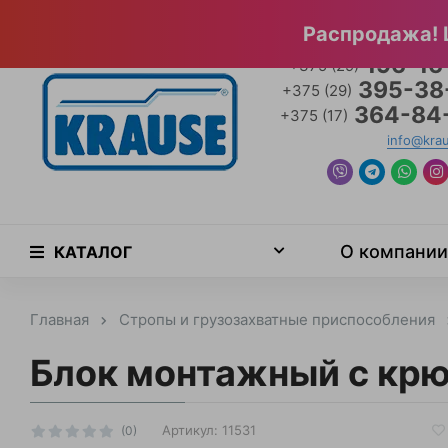
Главная страница
Специальные предложения
Официа
Распродажа! 
196-16
+375 (29)
395-38
+375 (29)
364-84
+375 (17)
info@kra
О компании
КАТАЛОГ
Главная
Стропы и грузозахватные приспособления
Блок монтажный с крю
Артикул:
11531
(0)