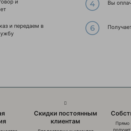
говор и
Вы оплач
чет
аз и передаем в
Получает
лужбу
ая
Скидки постоянным
Собст
ия
клиентам
Прямо 
получит