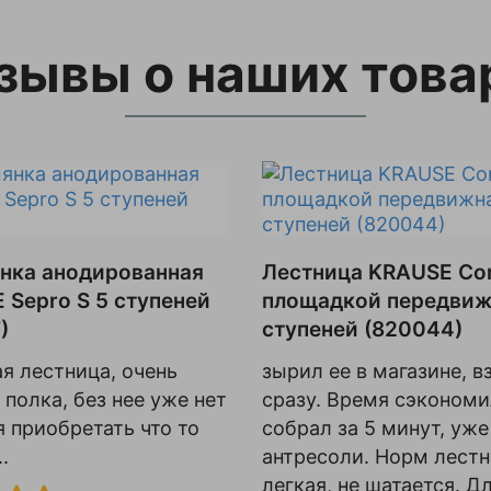
зывы о наших това
нка анодированная
Лестница KRAUSE Cor
 Sepro S 5 ступеней
площадкой передвиж
)
ступеней (820044)
я лестница, очень
зырил ее в магазине, в
 полка, без нее уже нет
сразу. Время сэконом
 приобретать что то
собрал за 5 минут, уже
.
антресоли. Норм лестн
легкая, не шатается. Д