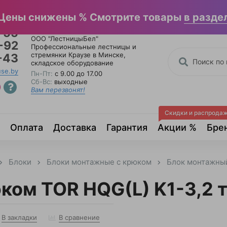
льные каталоги
Отзывы
Написать в Вайбер
Цены снижены % Смотрите товары
в разде
-55
ООО "ЛестницыБел"
-92
Профессиональные лестницы и
стремянки Краузе в Минске
,
-43
складское оборудование
use.by
Пн-Пт:
с 9.00 до 17.00
Сб-Вс:
выходные
Вам перезвонят!
Скидки и распрода
Оплата
Доставка
Гарантия
Акции %
Бре
Блоки
Блоки монтажные с крюком
Блок монтажный
ком TOR HQG(L) K1-3,2 
В закладки
В сравнение