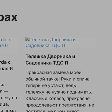
рах
Тележка Дворника и
da с
Садовника ТДС П
ная 6
Прекрасная замена моей
обычной тачке! Руки и спина
зял
теперь не устают, ведь
ил —
тележку не нужно поднимать.
 лезу на
Классные колеса, прекрасно
ица,
преодолевают препятствия, не
ля дома
портятся, не проминают ...