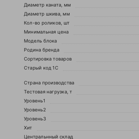
Диаметр каната, мм
Ваше
имя
Диаметр шкива, мм
—
Кол-во роликов, шт
Минимальная цена
Модель блока
Комментарий
Родина бренда
Сортировка товаров
Старый код 1С
Страна производства
Тестовая нагрузка, т
Уровень1
Я согласен с
Уровень2
Политикой
Уровень3
конфиденциальности
данного сайта
Хит
Центральнный склад