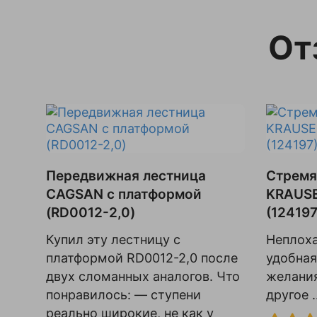
От
Передвижная лестница
Стремя
CAGSAN с платформой
KRAUSE
(RD0012-2,0)
(124197
Купил эту лестницу с
Неплоха
платформой RD0012-2,0 после
удобная
двух сломанных аналогов. Что
желания
понравилось: — ступени
другое ..
реально широкие, не как у