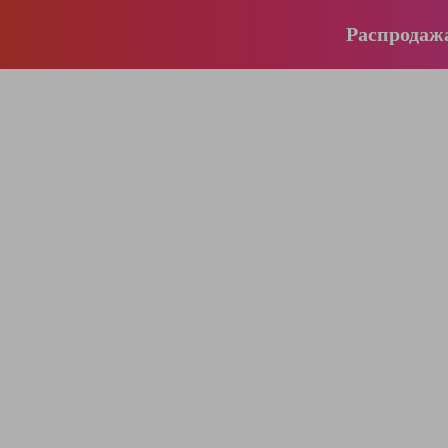
Распродаж
196-16-55
+375 (29)
395-38-92
+375 (29)
364-84-43
+375 (17)
info@krause.by