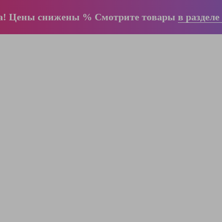
а! Цены снижены % Смотрите товары
в разделе
ООО "ЛестницыБел" Профессиональные
лестницы и стремянки Краузе в Минске
,
складское оборудование
Пн-Пт:
с 9.00 до 17.00
Сб-Вс:
выходные
Вам перезвонят!