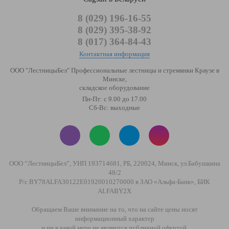
8 (029) 196-16-55
8 (029) 395-38-92
8 (017) 364-84-43
Контактная информация
ООО "ЛестницыБел" Профессиональные лестницы и стремянки Краузе в
Минске
,
складское оборудование
Пн-Пт: с 9.00 до 17.00
Сб-Вс: выходные
ООО “ЛестницыБел”, УНП 193714681, РБ, 220024, Минск, ул.Бабушкина
48/2
Р/с BY78ALFA30122E01920010270000 в ЗАО «Альфа-Банк», БИК
ALFABY2X
Обращаем Ваше внимание на то, что на сайте цены носят
информационный характер
и ни в какой мере не являются публичной офертой.