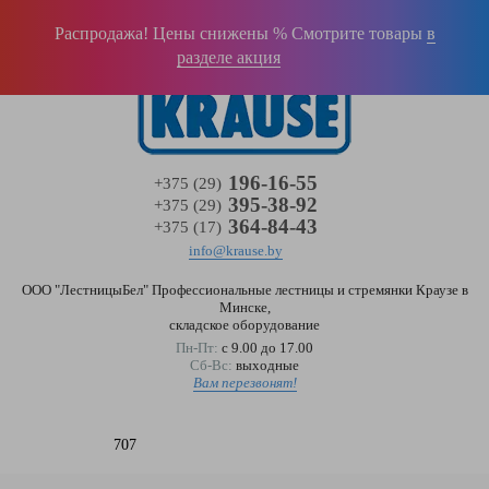
Войти
(0)
Распродажа! Цены снижены % Смотрите товары
в
разделе акция
196-16-55
+375 (29)
395-38-92
+375 (29)
364-84-43
+375 (17)
info@krause.by
ООО "ЛестницыБел" Профессиональные лестницы и стремянки Краузе в
Минске
,
складское оборудование
Пн-Пт:
с 9.00 до 17.00
Сб-Вс:
выходные
Вам перезвонят!