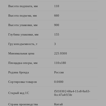
Ваше
имя
Высота подхвата, мм
110
—
Высота подъема, мм
660
Высота упаковки, мм
900
Комментарий
Глубина упаковки, мм
155
Грузоподъемность, т
3
Минимальная цена
225.9300
Площадка опоры, мм
110х180
Родина бренда
Россия
Я согласен с
Политикой
Сортировка товаров
0.0000
конфиденциальности
данного сайта
f5f10302-68a4-11e8-9a63-
Старый код 1С
0cc47a4f15fe
Страна производства
Китай