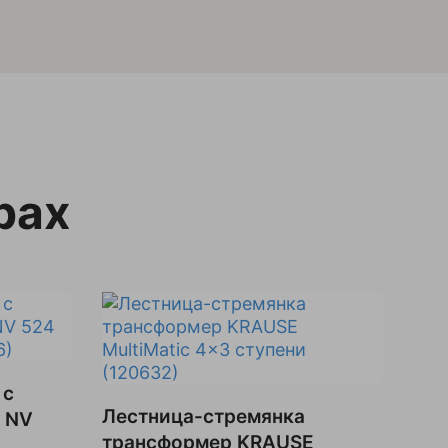
рах
 с
Лестница-стремянка
 NV
трансформер KRAUSE