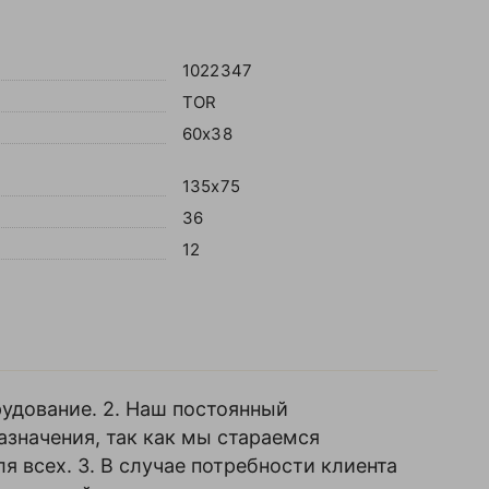
1022347
TOR
60х38
135х75
36
12
рудование. 2. Наш постоянный
азначения, так как мы стараемся
я всех. 3. В случае потребности клиента