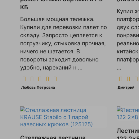
КБ
Купил э
Большая мощная тележка.
платфор
Купили для перевозки палет по
двух сл
складу. Запросто цепляется к
понрави
погрузчику, стыковка прочная,
реально
ничего не шатается. В
китайск
повороты заходит довольно
платфор
удобно, нареканий н ...
...
Любовь Петровна
Дмитрий
Лестни
Стеллажная лестница
122 2x