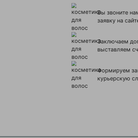
сечения,
Политикой
мм
конфиденциальности
Вы звоните на
данного сайта
Класс
8
заявку на сайт
прочности
Коэффициент
4:1
запаса
Заключаем до
прочности
выставляем с
Минимальная
21.1100
цена
Разрывное
12,6
Формируем зак
усилие,
т
курьерскую с
Родина
Россия
бренда
Страна
Китай
производства
Центральнный
1356
склад
Цепь
70