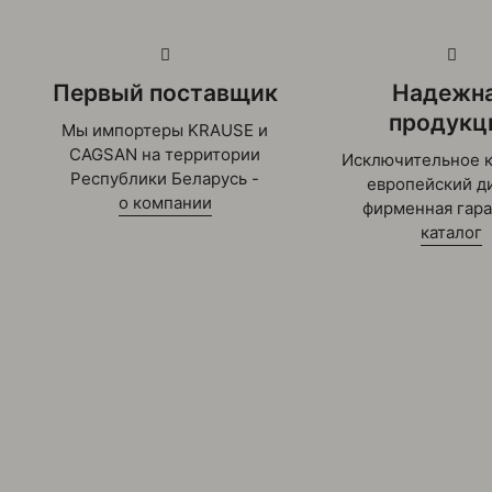
Ширина
26
упаковки,
мм
Первый поставщик
Надежн
продукц
Мы импортеры KRAUSE и
CAGSAN на территории
Исключительное к
Республики Беларусь -
европейский ди
о компании
фирменная гара
каталог