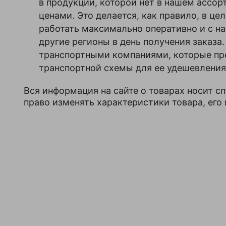
в продукции, которой нет в нашем ассор
Ваша
дополнительного
оценка
звена,
ценами. Это делается, как правило, в це
—
мм
работать максимально оперативно и с н
Внутренние
135х75
другие регионы в день получения заказ
габариты,
транспортными компаниями, которые пре
мм
Ваше
транспортной схемы для ее удешевления,
имя
Высота
36
—
упаковки,
Вся информация на сайте о товарах носит с
мм
право изменять характеристики товара, его
Глубина
12
упаковки,
Комментарий
мм
Грузоподъемность,
3,15
т
Диаметр
13
сечения
дополнительного
звена,
мм
Диаметр
18
Я согласен с