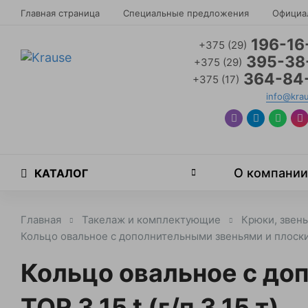
Главная страница
Специальные предложения
Официа
196-16
+375 (29)
395-38
+375 (29)
364-84
+375 (17)
info@kra
О компании
КАТАЛОГ
Главная
Такелаж и комплектующие
Крюки, звень
Кольцо овальное с дополнительными звеньями и плоским 
Кольцо овальное с до
TOR 3,15 t (г/п 3,15 т)