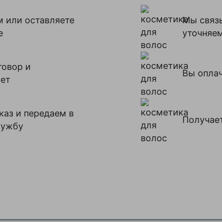
м или оставляете
Мы связ
е
уточняе
говор и
Вы оплач
чет
аз и передаем в
Получает
лужбу