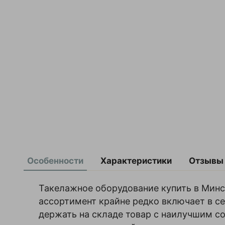
Особенности
Характеристики
Отзывы
Артикул
1022347
Оставить
Такелажное оборудование купить в Минск
Бренд
TOR
ассортимент крайне редко включает в се
отзыв
Внутренние
60х38
держать на складе товар с наилучшим со
габариты