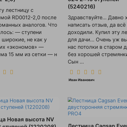
(5240216)
ту лестницу с
мой RD0012-2,0 после
Здравствуйте... Давно 
оманных аналогов. Что
написать отзыв, да всё
лось: — ступени
доходили. Купил эту л
 широкие, не как у
для дачи... Очень уж в
их «экономов» —
нас потолки в старом д
ма 15 мм из сетки — н
без хорошей стремянки
Сын ...
Иван Иванович
ца Новая высота NV
Лестница Cagsan Ever
8 ступеней (1220208)