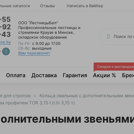
льные каталоги
Отзывы
Написать в Вайбер
-55
ООО "ЛестницыБел"
-92
Профессиональные лестницы и
стремянки Краузе в Минске
,
-43
складское оборудование
use.by
Пн-Пт:
с 9.00 до 17.00
Сб-Вс:
выходные
Вам перезвонят!
Скидки и распрода
Оплата
Доставка
Гарантия
Акции %
Бре
я для стропов
Кольца овальные с дополнительными зве
профилем TOR 3,15 t (г/п 3,15 т)
полнительными звеньям