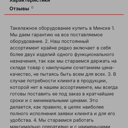
Характеристики
Артикул
1022351
Оставить
0
Отзывы
отзыв
Бренд
TOR
Такелажное оборудование купить в Минске 1.
Внутренние
Ваша
габариты
Мы даем гарантию на все поставляемое
85х40
оценка
дополнительного
—
оборудование. 2. Наш постоянный
звена, мм
ассортимент крайне редко включает в себя
Внутренние
более двух изделий одного функционального
180х100
габариты, мм
Ваше
назначения, так как мы стараемся держать на
имя
складе товар с наилучшим сочетанием цена-
Высота упаковки,
—
36
мм
качество, не пытаясь быть всем для всех. 3. В
случае потребности клиента в продукции,
Глубина упаковки,
12
которой нет в нашем ассортименте, мы всегда
мм
Комментарий
готовы поставить ее под заказ в кратчайшие
сроки и с минимальными ценами. Это
Грузоподъемность,
6,7
т
делается, как правило, в целях наиболее
полного исполнения заявки клиента и для его
Диаметр сечения
удобства. 4. Мы стараемся работать
дополнительного
18
звена, мм
максимально оперативно и с наименьшими