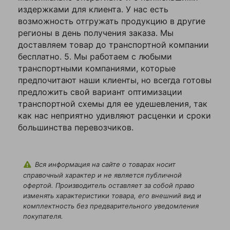
издержками для клиента. У нас есть
Диаметр сечения,
26
возможность отгружать продукцию в другие
мм
регионы в день получения заказа. Мы
Я согласен с
Класс прочности
8
доставляем товар до транспортной компании
Политикой
бесплатно. 5. Мы работаем с любыми
конфиденциальности
Коэффициент
4:1
транспортными компаниями, которые
данного сайта
запаса прочности
предпочитают наши клиенты, но всегда готовы
Минимальная цена
предложить свой вариант оптимизации
55.9300
транспортной схемы для ее удешевления, так
Разрывное усилие,
как нас неприятно удивляют расценки и сроки
26,8
т
большинства перевозчиков.
Родина бренда
Россия
Страна
Китай
Вся информация на сайте о товарах носит
производства
справочный характер и не является публичной
офертой. Производитель оставляет за собой право
Центральнный
823
изменять характеристики товара, его внешний вид и
склад
комплектность без предварительного уведомления
покупателя.
Цепь
100