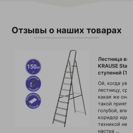
Отзывы о наших товарах
Лестница вы
KRAUSE Stabil
ступеней (13
Ой, когда увид
лестницу, сра
какая же она 
такой приятны
голубой, впис
коридор идеал
техникой не д
настра ...