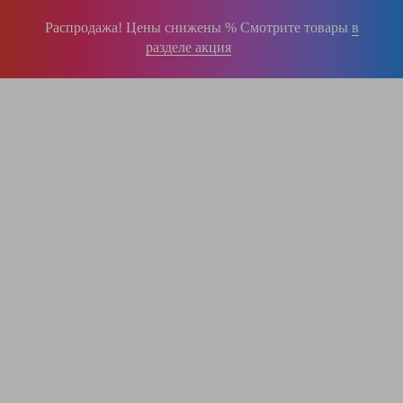
Распродажа! Цены снижены % Смотрите товары
в
разделе акция
196-16-55
+375 (29)
395-38-92
+375 (29)
364-84-43
+375 (17)
info@krause.by
ООО "ЛестницыБел" Профессиональные лестницы и стремянки Краузе в
Минске
,
складское оборудование
Пн-Пт:
с 9.00 до 17.00
Сб-Вс:
выходные
Вам перезвонят!