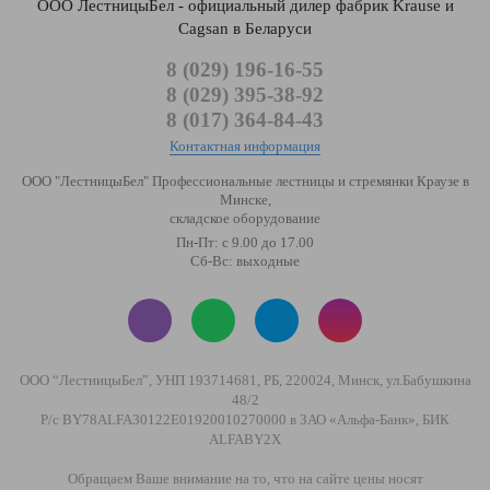
ООО ЛестницыБел - официальный дилер фабрик Krause и
Cagsan в Беларуси
8 (029) 196-16-55
8 (029) 395-38-92
8 (017) 364-84-43
Контактная информация
ООО "ЛестницыБел" Профессиональные лестницы и стремянки Краузе в
Минске
,
складское оборудование
Пн-Пт: с 9.00 до 17.00
Сб-Вс: выходные
ООО “ЛестницыБел”, УНП 193714681, РБ, 220024, Минск, ул.Бабушкина
48/2
Р/с BY78ALFA30122E01920010270000 в ЗАО «Альфа-Банк», БИК
ALFABY2X
Обращаем Ваше внимание на то, что на сайте цены носят