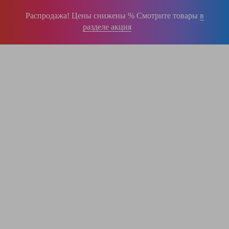
Распродажа! Цены снижены % Смотрите товары
в
разделе акция
196-16-55
+375 (29)
395-38-92
+375 (29)
364-84-43
+375 (17)
info@krause.by
ООО "ЛестницыБел" Профессиональные лестницы и стремянки Краузе в
Минске
,
складское оборудование
Пн-Пт:
с 9.00 до 17.00
Сб-Вс:
выходные
Вам перезвонят!