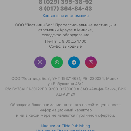
8 (029) 395-38-92
8 (017) 364-84-43
Контактная информация
ООО "ЛестницыБел" Профессиональные лестницы и
стремянки Краузе в Минске
,
складское оборудование
Пн-Пт: с 9.00 до 17.00
Сб-Вс: выходные
ООО “ЛестницыБел”, УНП 193714681, РБ, 220024, Минск,
ул.Бабушкина 48/2
Р/с BY78ALFA30122E01920010270000 в ЗАО «Альфа-Банк», БИК
ALFABY2X
Обращаем Ваше внимание на то, что на сайте цены носят
информационный характер
и ни в какой мере не являются публичной офертой.
Иконки от Tilda Publishing
Иконки от Thenounproject.com