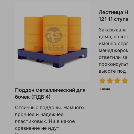
Лестница Нов
121 11 ступене
Заказывала эт
дома, но хочу
именно сервис
менеджером в 
ответили за м
проконсульти
высоте под пот
Елена
Поддон металлический для
бочек (ПДБ 4)
Отличные поддоны. Намного
прочнее и надежнее
пластиковых. Ни в какое
сравнение не идут.