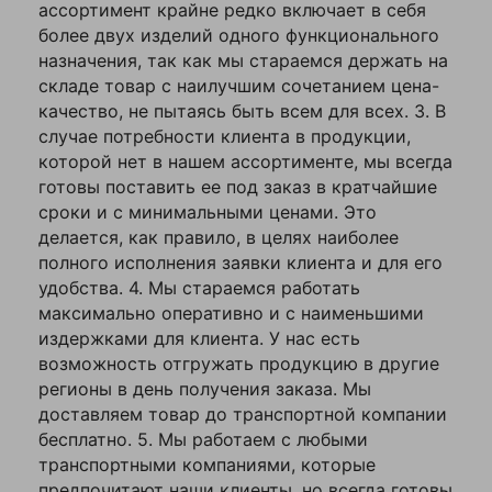
12
ассортимент крайне редко включает в себя
мм
более двух изделий одного функционального
Ваше
Грузоподъемность,
назначения, так как мы стараемся держать на
21,2
т
имя
складе товар с наилучшим сочетанием цена-
—
качество, не пытаясь быть всем для всех. 3. В
Минимальная цена
398.7100
случае потребности клиента в продукции,
которой нет в нашем ассортименте, мы всегда
Родина бренда
Россия
Комментарий
готовы поставить ее под заказ в кратчайшие
Сортировка
сроки и с минимальными ценами. Это
0.0000
товаров
делается, как правило, в целях наиболее
полного исполнения заявки клиента и для его
e9ba4cc9-
62c3-11e6-
удобства. 4. Мы стараемся работать
Старый код 1С
a810-
максимально оперативно и с наименьшими
00155d086f02
издержками для клиента. У нас есть
Страна
возможность отгружать продукцию в другие
Китай
производства
регионы в день получения заказа. Мы
Я согласен с
доставляем товар до транспортной компании
Центральнный
Политикой
1540
склад
бесплатно. 5. Мы работаем с любыми
конфиденциальности
транспортными компаниями, которые
данного сайта
Цепь 8 кл., мм
26х92
предпочитают наши клиенты, но всегда готовы