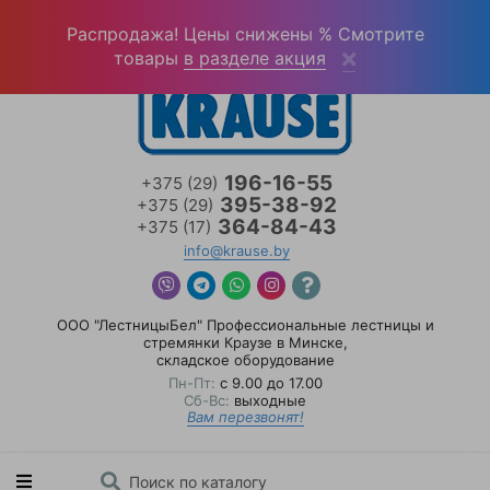
Войти
(0)
Распродажа! Цены снижены % Смотрите
товары
в разделе акция
196-16-55
+375 (29)
395-38-92
+375 (29)
364-84-43
+375 (17)
info@krause.by
ООО "ЛестницыБел" Профессиональные лестницы и
стремянки Краузе в Минске
,
складское оборудование
Пн-Пт:
с 9.00 до 17.00
Сб-Вс:
выходные
Вам перезвонят!