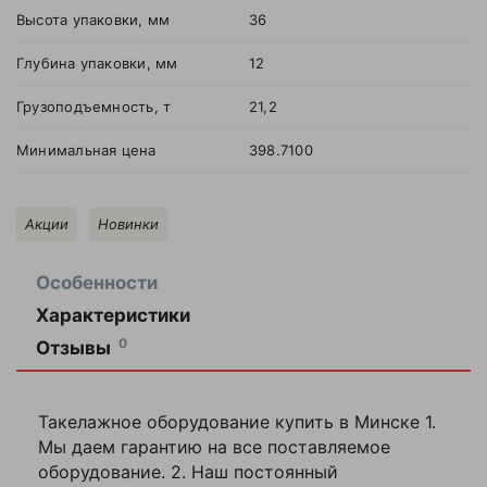
Высота упаковки, мм
36
Глубина упаковки, мм
12
Грузоподъемность, т
21,2
Минимальная цена
398.7100
Акции
Новинки
Особенности
Характеристики
Артикул
1000912
Оставить
0
Отзывы
отзыв
Бренд
TOR
Такелажное оборудование купить в Минске 1.
Высота упаковки,
Ваша
36
мм
Мы даем гарантию на все поставляемое
оценка
—
оборудование. 2. Наш постоянный
Глубина упаковки,