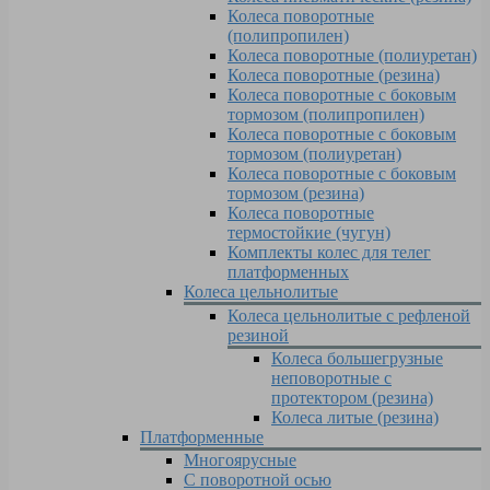
Колеса поворотные
(полипропилен)
Колеса поворотные (полиуретан)
Колеса поворотные (резина)
Колеса поворотные c боковым
тормозом (полипропилен)
Колеса поворотные c боковым
тормозом (полиуретан)
Колеса поворотные c боковым
тормозом (резина)
Колеса поворотные
термостойкие (чугун)
Комплекты колес для телег
платформенных
Колеса цельнолитые
Колеса цельнолитые с рефленой
резиной
Колеса большегрузные
неповоротные с
протектором (резина)
Колеса литые (резина)
Платформенные
Многоярусные
С поворотной осью