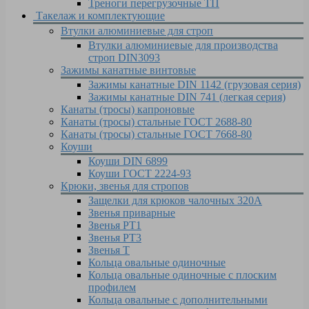
Треноги перегрузочные ТП
Такелаж и комплектующие
Втулки алюминиевые для строп
Втулки алюминиевые для производства
строп DIN3093
Зажимы канатные винтовые
Зажимы канатные DIN 1142 (грузовая серия)
Зажимы канатные DIN 741 (легкая серия)
Канаты (тросы) капроновые
Канаты (тросы) стальные ГОСТ 2688-80
Канаты (тросы) стальные ГОСТ 7668-80
Коуши
Коуши DIN 6899
Коуши ГОСТ 2224-93
Крюки, звенья для стропов
Защелки для крюков чалочных 320А
Звенья приварные
Звенья РТ1
Звенья РТ3
Звенья Т
Кольца овальные одиночные
Кольца овальные одиночные c плоским
профилем
Кольца овальные с дополнительными