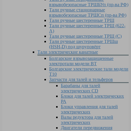
взрывобезопасные ТРШБУп (пр-ва РФ)
Тали ручные стационарные
взрывобезопасные ТРШСп (пр-ва РФ)
Тали ручные шестеренные ТРШ
Тали ручные шестеренные ТРШ (622-
A)
Тали ручные шестеренные ТРШ (С)
Тали ручные шестеренные ТРШш
(HSH-D) под шуруповёрт
Тали электрические канатные
Болгарские взрывозащищенные
электротали модели ВT
Болгарские электрические тали модели
T10
Запчасти для талей и тельферов
Барабаны для талей
электрических CD
Блоки для талей электрических
РА
Блоки управления для талей
электрических
Валы редуктора для талей
электрических
Двигатели передвижения