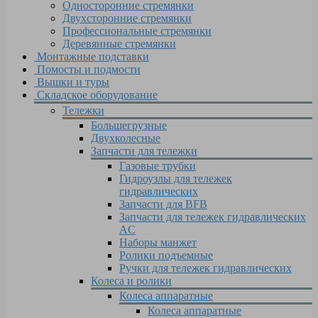
Односторонние стремянки
Двухсторонние стремянки
Профессиональные стремянки
Деревянные стремянки
Монтажные подставки
Помосты и подмости
Вышки и туры
Складское оборудование
Тележки
Большегрузные
Двухколесные
Запчасти для тележки
Газовые трубки
Гидроузлы для тележек
гидравлических
Запчасти для BFB
Запчасти для тележек гидравлических
AC
Наборы манжет
Ролики подъемные
Ручки для тележек гидравлических
Колеса и ролики
Колеса аппаратные
Колеса аппаратные