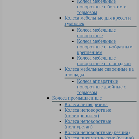
Колеса мебельные
поворотные с болтом и
тормозом
Колеса мебельные для кресел и
тумбочек
Колеса мебельные
поворотные
Колеса мебельные
поворотные с п-образным
креплением
Колеса мебельные
поворотные с площадкой
Колеса мебельные сдвоенные на
площадке
Колеса аппаратные
поворотные двойные с
тормозом
Колеса промышленные
Колеса литая резина
Колеса неповоротные
(полипропилен)
Колеса неповоротные
(полиуретан)
Колеса неповоротные (резина)
Колеса пневматические (резина)