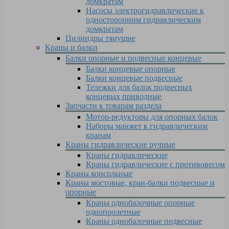
домкратам
Насосы электрогидравлические к
односторонним гидравлическим
домкратам
Цилиндры тянущие
Краны и балки
Балки опорные и подвесные концевые
Балки концевые опорные
Балки концевые подвесные
Тележки для балок подвесных
концевых приводные
Запчасти к товарам раздела
Мотор-редукторы для опорных балок
Наборы манжет к гидравлическим
кранам
Краны гидравлические ручные
Краны гидравлические
Краны гидравлические с противовесом
Краны консольные
Краны мостовые, кран-балки подвесные и
опорные
Краны однобалочные опорные
однопролетные
Краны однобалочные подвесные