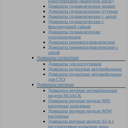
односторонние (выносной насос)
Домкраты гидравлические низкие
Домкраты гидравлические путевые
Домкраты гидравлические с лапой
Домкраты гидравлические с
фиксирующей гайкой
Домкраты гидравлические
телескопические
Домкраты пневмогидравлические
Домкраты пневмогидравлические с
лапой
Домкраты подкатные
Домкраты для погрузчиков
Домкраты подкатные автомобильные
Домкраты подкатные автомобильные
для СТО
Домкраты реечные
Домкраты реечные автомобильные
модели HI-JACK
Домкраты реечные модели MJS
настенные шлюзовые
Домкраты реечные модели MJW
настенные
Домкраты реечные модели SJ-A с
регулируемым подъемом лапы