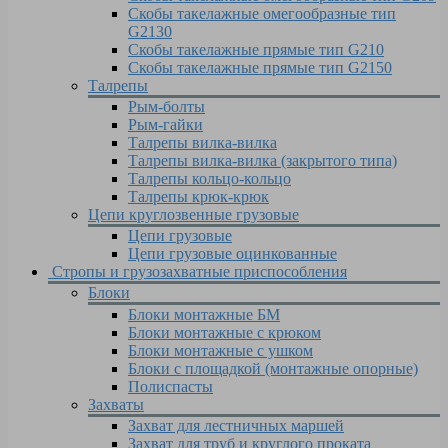
Скобы такелажные омегообразные тип
G2130
Скобы такелажные прямые тип G210
Скобы такелажные прямые тип G2150
Талрепы
Рым-болты
Рым-гайки
Талрепы вилка-вилка
Талрепы вилка-вилка (закрытого типа)
Талрепы кольцо-кольцо
Талрепы крюк-крюк
Цепи круглозвенные грузовые
Цепи грузовые
Цепи грузовые оцинкованные
Стропы и грузозахватные приспособления
Блоки
Блоки монтажные БМ
Блоки монтажные с крюком
Блоки монтажные с ушком
Блоки с площадкой (монтажные опорные)
Полиспасты
Захваты
Захват для лестничных маршей
Захват для труб и круглого проката