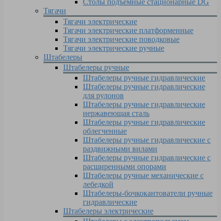
Столы подъемные стационарные DG
Тягачи
Тягачи электрические
Тягачи электрические платформенные
Тягачи электрические поводковые
Тягачи электрические ручные
Штабелеры
Штабелеры ручные
Штабелеры ручные гидравлические
Штабелеры ручные гидравлические
для рулонов
Штабелеры ручные гидравлические
нержавеющая сталь
Штабелеры ручные гидравлические
облегченные
Штабелеры ручные гидравлические с
раздвижными вилами
Штабелеры ручные гидравлические с
расширенными опорами
Штабелеры ручные механические с
лебедкой
Штабелеры-бочкокантователи ручные
гидравлические
Штабелеры электрические