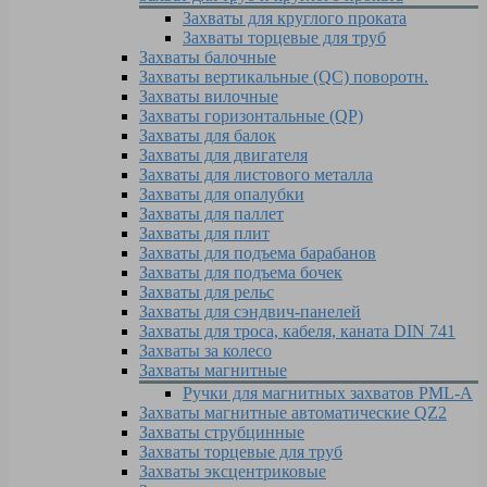
Захваты для круглого проката
Захваты торцевые для труб
Захваты балочные
Захваты вертикальные (QC) поворотн.
Захваты вилочные
Захваты горизонтальные (QP)
Захваты для балок
Захваты для двигателя
Захваты для листового металла
Захваты для опалубки
Захваты для паллет
Захваты для плит
Захваты для подъема барабанов
Захваты для подъема бочек
Захваты для рельс
Захваты для сэндвич-панелей
Захваты для троса, кабеля, каната DIN 741
Захваты за колесо
Захваты магнитные
Ручки для магнитных захватов PML-A
Захваты магнитные автоматические QZ2
Захваты струбцинные
Захваты торцевые для труб
Захваты эксцентриковые