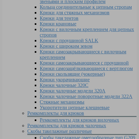
звеньями и плоским профилем
Кольца соединительные к цепным стропам
Крюки для стяжных механизмов
Крюки для тентов
Крюки крановые
Крюки с вилочным креплением для цепных
стропов
Крюки с проушиной SALK
Крюки с широким зевом
Крюки самозакрывающиеся с вилочным
креплением
Крюки самозакрывающиеся с проушиной
Крюки самозащёлкивающиеся с вертлюгом
Крюки скользящие (чокерные)
Крюки укорачивающие
Крюки чалочные 320C
Крюки чалочные модели 320А
Крюки чалочные поворотные модели 322А
Стяжные механизмы
Укоротители цепные клешневые
Ремкомплекты для крюков
Ремкомплекты для крюков вилочных
Ремкомплекты для крюков чалочных
Скобы такелажные различные
Скобы такелажные омегообразные тип G209