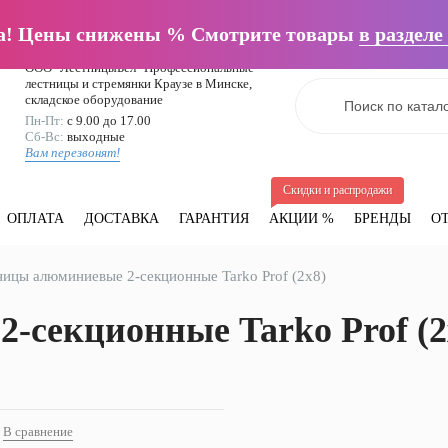
талоги
Отзывы
Написать в Вайбер
а! Цены снижены % Смотрите товары
в разделе
ООО "ЛестницыБел" Профессиональные
лестницы и стремянки Краузе в Минске
,
складское оборудование
Пн-Пт:
с 9.00 до 17.00
Сб-Вс:
выходные
Вам перезвонят!
Скидки и распродажи
ОПЛАТА
ДОСТАВКА
ГАРАНТИЯ
АКЦИИ %
БРЕНДЫ
О
ницы алюминиевые 2-секционные Tarko Prof (2x8)
секционные Tarko Prof (2
В сравнение