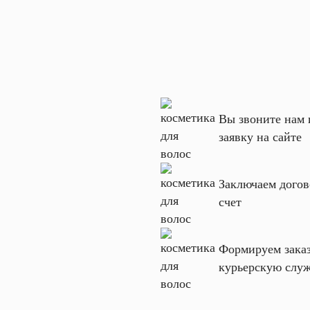
Вес
8.9
кг
Комментарий
Нагрузка,
150
кг
Назначение
профессиональная
Вы звоните нам 
Количество
2х8
заявку на сайте
ступеней
Заключаем догов
Я согласен с
счет
Политикой
конфиденциальности
данного сайта
Формируем заказ
курьерскую слу