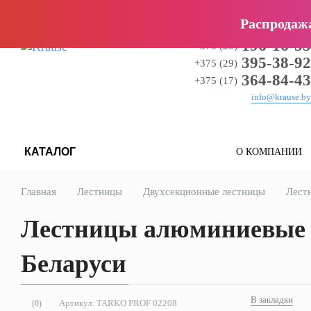
Главная страница
Специальные предложения
Официальные ка
Распродаж
196-16-55
+375 (29)
395-38-92
+375 (29)
364-84-43
+375 (17)
info@krause.by
КАТАЛОГ
О КОМПАНИИ
Главная
Лестницы
Двухсекционные лестницы
Лест
Лестницы алюминиевые 2-
Беларуси
В закладки
Артикул:
TARKO PROF 02208
(0)