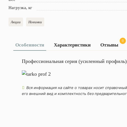
Нагрузка, кг
Акции
Новинки
0
Особенности
Характеристики
Отзывы
Оставить
Профессиональная серия (усиленный профиль),
отзыв
Ширина
340-
ступеней
400
мм
Ваша
Вся информация на сайте о товарах носит справочный
Высота
оценка
2270
его внешний вид и комплектность без предварительног
секции
—
мм
Общая
3700
высота
мм
Ваше
Ширина
700
имя
основания
мм
—