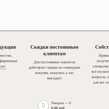
дукция
Скидки постоянным
Собст
клиентам
чество,
Прямо
 фирменная
получи
Для постоянных клиентов
алог
специалис
действуют скидки на очередные
всё посмот
покупки, покупать у нас
вопросы, 
выгодно!
для вас о
Товаров — 0
0.00 руб.