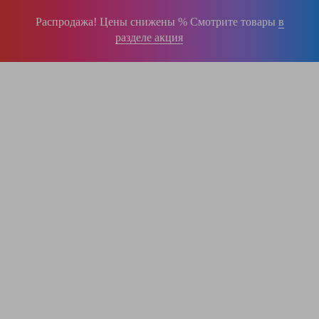
Распродажа! Цены снижены % Смотрите товары
в
разделе акция
196-16-55
+375 (29)
395-38-92
+375 (29)
364-84-43
+375 (17)
info@krause.by
ООО "ЛестницыБел" Профессиональные лестницы и стремянки Краузе в
Минске
,
складское оборудование
Пн-Пт:
с 9.00 до 17.00
Сб-Вс:
выходные
Вам перезвонят!