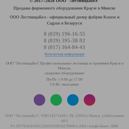
© 2017–2026 ООО "ЛестницыБел"
Продажа фирменного оборудования Краузе в Минске
ООО ЛестницыБел - официальный дилер фабрик Krause и
Cagsan в Беларуси
8 (029) 196-16-55
8 (029) 395-38-92
8 (017) 364-84-43
Контактная информация
ООО "ЛестницыБел" Профессиональные лестницы и стремянки Краузе в
Минске
,
складское оборудование
Пн-Пт: с 9.00 до 17.00
Сб-Вс: выходные
ООО “ЛестницыБел”, УНП 193714681, РБ, 220024, Минск, ул.Бабушкина
48/2
Р/с BY78ALFA30122E01920010270000 в ЗАО «Альфа-Банк», БИК