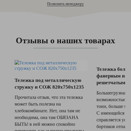
Позвонить менеджеру
Отзывы о наших товарах
Тележка больш
фанерным нас
Тележка под металлическую
решетчатыми б
стружку и СОЖ 820х750х1235
Большегрузная т
Прочитала отзыв, что эта тележка
возможностью вы
может быть полезна на
тонн, больше мы 
хлебокомбинате. Нет, она там не
С имеющейся на
необходима, она там ОБЯЗАНА
справляется успе
БЫТЬ! в ней можно спокойно
бортиков отпада
перевозить как сыпучие продукты,