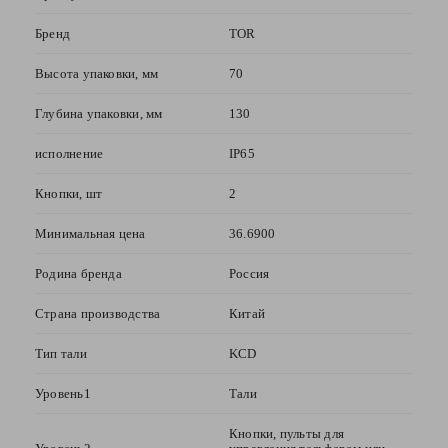
оценка
—
Бренд
TOR
Высота упаковки, мм
70
Ваше
имя
Глубина упаковки, мм
130
—
исполнение
IP65
Кнопки, шт
2
Комментарий
Минимальная цена
36.6900
Родина бренда
Россия
Страна производства
Китай
Тип тали
KCD
Уровень1
Тали
Я согласен с
Политикой
Кнопки, пульты для