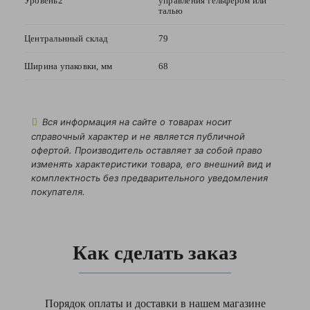
Уровень2
конфиденциальности
управления тельфером или
талью
данного сайта
Центральнный склад
79
Ширина упаковки, мм
68
Вся информация на сайте о товарах носит
справочный характер и не является публичной
офертой. Производитель оставляет за собой право
изменять характеристики товара, его внешний вид и
комплектность без предварительного уведомления
покупателя.
Как сделать заказ
Порядок оплаты и доставки в нашем магазине