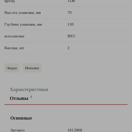
Бренд
TOR
Высота упаковки, мм
70
Глубина упаковки, мм
130
исполнение
IP65
Кнопки, шт
2
Акции
Новинки
Характеристики
0
Отзывы
Оставить
отзыв
Основные
Ваша
Артикул
1012868