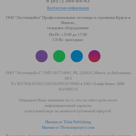
8 (017) 364-84-43
Контактная информация
ООО "ЛестницыБел" Профессиональные лестницы и стремянки Краузе в
Минске
,
складское оборудование
Пн-Пт: с 9.00 до 17.00
Сб-Вс: выходные
ООО “ЛестницыБел”, УНП 193714681, РБ, 220024, Минск, ул.Бабушкина
48/2
Р/с BY78ALFA30122E01920010270000 в ЗАО «Альфа-Банк», БИК
ALFABY2X
Обращаем Ваше внимание на то, что на сайте цены носят
информационный характер
и ни в какой мере не являются публичной офертой.
Иконки от Tilda Publishing
Иконки от Thenounproject.com
Все данные, представленные на сайте, носят информационный характер